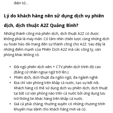
điện tử…
Lý do khách hàng nên sử dụng dịch vụ phiên
dịch, dịch thuật A2Z Quảng Bình?
Những thành công mà phiên dịch, dịch thuật A2Z có được
không phải là may mắn. Có tầm nhìn chiến lược cùng những dịch
vụ hoàn hảo đã mang đến sự thành công cho A2Z. Sau đây là
những điểm mạnh của Phiên Dịch A2Z mà các công ty, văn
phòng khác không có.
Đội ngũ phiên dịch viên + CTV phiên dịch trình độ cao
(Bằng cử nhân ngoại ngữ trở lên.)
Phiên dịch, dịch thuật đa ngôn ngữ, đa ngành nghề.
Địa chỉ văn phòng trên khắp cả nước, tạo sự kết nối.
Khách hàng có thể sử dụng dịch vụ phiên dịch, dịch thuật
tại bất cứ văn phòng nào trên cả nước bởi ứng dụng lưu
trữ thông tin khác hàng trên khắp cả nước.
Giá cả phải chăng, thường xuyên có những chương trình
khuyến mại dành cho khách hàng mới và cũ.