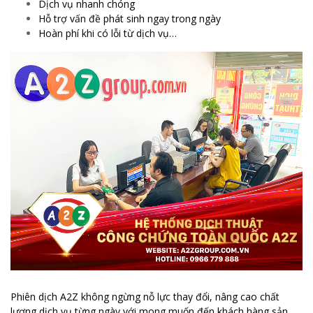
Dịch vụ nhanh chóng
Hỗ trợ vấn đề phát sinh ngay trong ngày
Hoàn phí khi có lỗi từ dịch vụ…
Phiên dịch A2Z không ngừng nỗ lực thay đổi, nâng cao chất
lượng dịch vụ từng ngày với mong muốn đến khách hàng sản