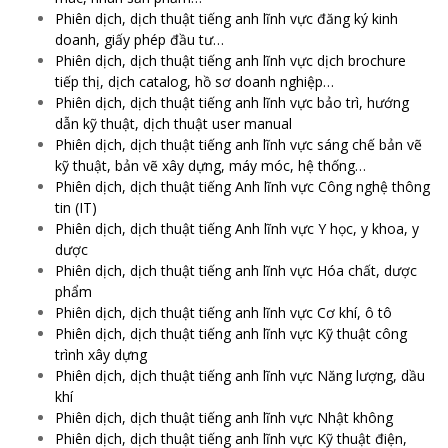
Phiên dịch, dịch thuật tiếng anh lĩnh vực đăng ký kinh
doanh, giấy phép đầu tư…
Phiên dịch, dịch thuật tiếng anh lĩnh vực dịch brochure
tiếp thị, dịch catalog, hồ sơ doanh nghiệp…
Phiên dịch, dịch thuật tiếng anh lĩnh vực bảo trì, hướng
dẫn kỹ thuật, dịch thuật user manual
Phiên dịch, dịch thuật tiếng anh lĩnh vực sáng chế bản vẽ
kỹ thuật, bản vẽ xây dựng, máy móc, hệ thống…
Phiên dịch, dịch thuật tiếng Anh lĩnh vực Công nghệ thông
tin (IT)
Phiên dịch, dịch thuật tiếng Anh lĩnh vực Y học, y khoa, y
dược
Phiên dịch, dịch thuật tiếng anh lĩnh vực Hóa chất, dược
phẩm
Phiên dịch, dịch thuật tiếng anh lĩnh vực Cơ khí, ô tô
Phiên dịch, dịch thuật tiếng anh lĩnh vực Kỹ thuật công
trình xây dựng
Phiên dịch, dịch thuật tiếng anh lĩnh vực Năng lượng, dầu
khí
Phiên dịch, dịch thuật tiếng anh lĩnh vực Nhật không
Phiên dịch, dịch thuật tiếng anh lĩnh vực Kỹ thuật điện,