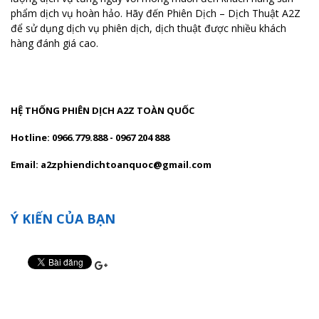
phẩm dịch vụ hoàn hảo. Hãy đến Phiên Dịch – Dịch Thuật A2Z
để sử dụng dịch vụ phiên dịch, dịch thuật được nhiều khách
hàng đánh giá cao.
HỆ THỐNG PHIÊN DỊCH A2Z TOÀN QUỐC
Hotline: 0966.779.888 - 0967 204 888
Email: a2zphiendichtoanquoc@gmail.com
Ý KIẾN CỦA BẠN