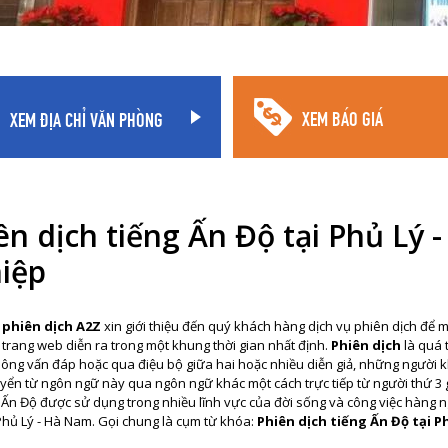
XEM ĐỊA CHỈ VĂN PHÒNG
XEM BÁO GIÁ
ên dịch tiếng Ấn Độ tại Phủ Lý 
iệp
 phiên dịch A2Z
xin giới thiệu đến quý khách hàng dịch vụ phiên dịch để m
 trang web diễn ra trong một khung thời gian nhất định.
Phiên dịch
là quá t
hông vấn đáp hoặc qua điệu bộ giữa hai hoặc nhiều diễn giả, những người k
uyển từ ngôn ngữ này qua ngôn ngữ khác một cách trực tiếp từ người thứ 3 
a
Ấn Độ
được sử dụng trong nhiều lĩnh vực của đời sống và công việc hàng 
 Phủ Lý - Hà Nam. Gọi chung là cụm từ khóa:
Phiên dịch tiếng Ấn Độ tại P