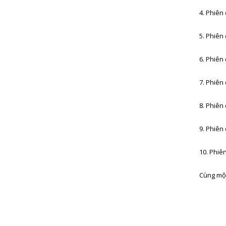
4. Phiên 
5. Phiên 
6. Phiên 
7. Phiên 
8. Phiên 
9. Phiên 
10. Phiên
Cùng một