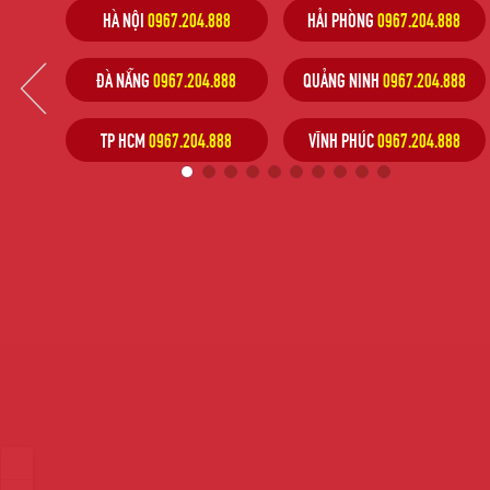
888
HÀ NỘI
0967.204.888
HẢI PHÒNG
0967.204.888
4.888
ĐÀ NẴNG
0967.204.888
QUẢNG NINH
0967.204.888
.888
TP HCM
0967.204.888
VĨNH PHÚC
0967.204.888