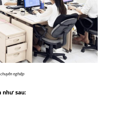
m chuyên nghiệp
m như sau: