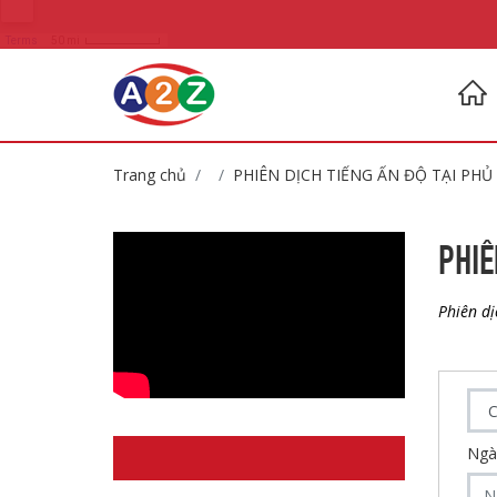
Trang chủ
PHIÊN DỊCH TIẾNG ẤN ĐỘ TẠI PHỦ
PHIÊ
Phiên dị
Ngà