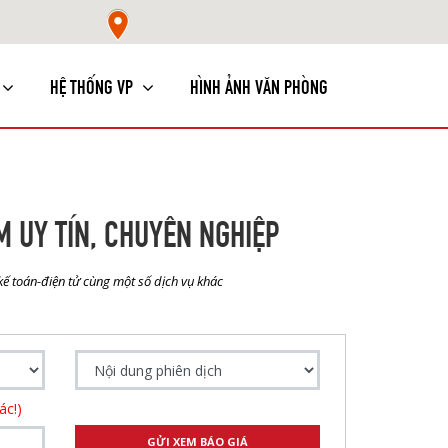
HỆ THỐNG VP
HÌNH ẢNH VĂN PHÒNG
M UY TÍN, CHUYÊN NGHIỆP
ế toán-điện tử cùng một số dịch vụ khác
ác!)