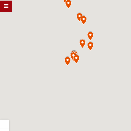
BẮC GIANG
0966.779.888
HƯNG YÊN
0966.779.888
HÀ N
PHÚ THỌ
0966.779.888
THÁI NGUYÊN
0966.779.888
NAM Đ
BẮC NINH
0966.779.888
TUYÊN QUANG
0966.779.888
HẢI DƯ