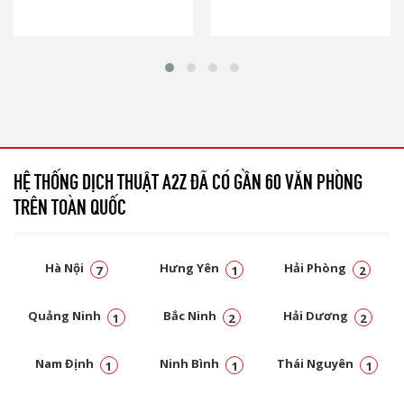
HỆ THỐNG DỊCH THUẬT A2Z ĐÃ CÓ GẦN 60 VĂN PHÒNG
TRÊN TOÀN QUỐC
Hà Nội
Hưng Yên
Hải Phòng
7
1
2
Quảng Ninh
Bắc Ninh
Hải Dương
1
2
2
Nam Định
Ninh Bình
Thái Nguyên
1
1
1