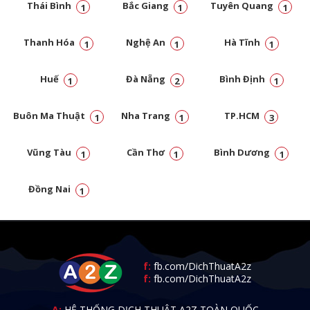
Thái Bình
Bắc Giang
Tuyên Quang
1
1
1
Thanh Hóa
Nghệ An
Hà Tĩnh
1
1
1
Huế
Đà Nẵng
Bình Định
1
2
1
Buôn Ma Thuật
Nha Trang
TP.HCM
1
1
3
Vũng Tàu
Cần Thơ
Bình Dương
1
1
1
Đồng Nai
1
f:
fb.com/DichThuatA2z
f:
fb.com/DichThuatA2z
A:
HỆ THỐNG DỊCH THUẬT A2Z TOÀN QUỐC