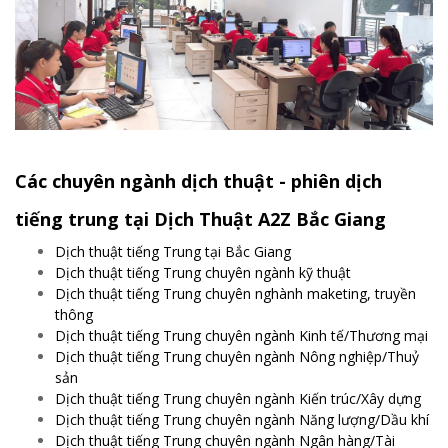
Các chuyên ngành dịch thuật - phiên dịch
tiếng trung tại Dịch Thuật A2Z Bắc Giang
Dịch thuật tiếng Trung tại Bắc Giang
Dịch thuật tiếng Trung chuyên ngành kỹ thuật
Dịch thuật tiếng Trung chuyên nghành maketing, truyền
thông
Dịch thuật tiếng Trung chuyên ngành Kinh tế/Thương mại
Dịch thuật tiếng Trung chuyên ngành Nông nghiệp/Thuỷ
sản
Dịch thuật tiếng Trung chuyên ngành Kiến trúc/Xây dựng
Dịch thuật tiếng Trung chuyên ngành Năng lượng/Dầu khí
Dịch thuật tiếng Trung chuyên ngành Ngân hàng/Tài