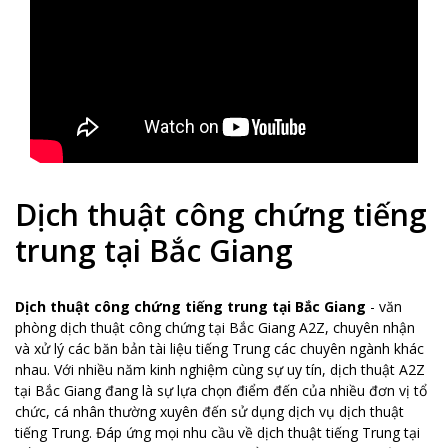
Dịch thuật công chứng tiếng
trung tại Bắc Giang
Dịch thuật công chứng tiếng trung tại Bắc Giang
- văn
phòng dịch thuật công chứng tại Bắc Giang A2Z, chuyên nhận
và xử lý các băn bản tài liệu tiếng Trung các chuyên ngành khác
nhau. Với nhiều năm kinh nghiệm cùng sự uy tín, dịch thuật A2Z
tại Bắc Giang đang là sự lựa chọn điểm đến của nhiều đơn vị tổ
chức, cá nhân thường xuyên đến sử dụng dịch vụ dịch thuật
tiếng Trung. Đáp ứng mọi nhu cầu về dịch thuật tiếng Trung tại