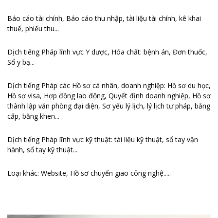
Báo cáo tài chính, Báo cáo thu nhập, tài liệu tài chính, kê khai
thuế, phiếu thu...
Dịch tiếng Pháp lĩnh vực Y dược, Hóa chất: bệnh án, Đơn thuốc,
Sổ y bạ...
Dịch tiếng Pháp các Hồ sơ cá nhân, doanh nghiệp: Hồ sơ du học,
Hồ sơ visa, Hợp đồng lao động, Quyết định doanh nghiệp, Hồ sơ
thành lập văn phòng đại diện, Sơ yếu lý lịch, lý lịch tư pháp, bằng
cấp, bằng khen...
Dịch tiếng Pháp lĩnh vực kỹ thuật: tài liệu kỹ thuật, sổ tay vận
hành, sổ tay kỹ thuật...
Loại khác: Website, Hồ sơ chuyển giao công nghệ.....