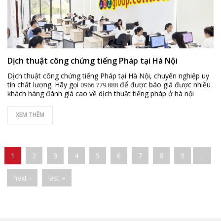
Dịch thuật công chứng tiếng Pháp tại Hà Nội
Dịch thuật công chứng tiếng Pháp tại Hà Nội, chuyên nghiệp uy
tín chất lượng. Hãy gọi
để được báo giá được nhiều
0966.779.888
khách hàng đánh giá cao về dịch thuật tiếng pháp ở hà nội
XEM THÊM
Pages
1
2
3
4
5
6
7
8
9
…
next ›
last »