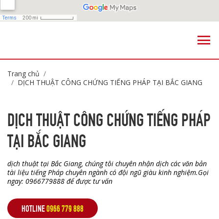
Trang chủ
DỊCH THUẬT CÔNG CHỨNG TIẾNG PHÁP TẠI BẮC GIANG
DỊCH THUẬT CÔNG CHỨNG TIẾNG PHÁP
TẠI BẮC GIANG
dịch thuật tại Bắc Giang, chúng tôi chuyên nhận dịch các văn bản
tài liệu tiếng Pháp chuyên ngành có đội ngũ giàu kinh nghiệm.Gọi
ngay: 0966779888 để được tư vấn
HOTLINE
0966 779 888