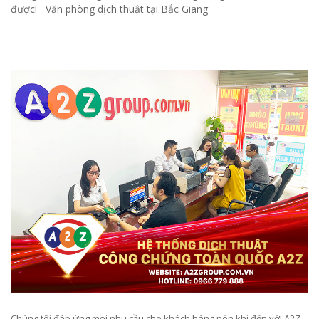
được! Văn phòng dịch thuật tại Bắc Giang
Chúng tôi đáp ứng mọi nhu cầu cho khách hàng nên khi đến với A2Z