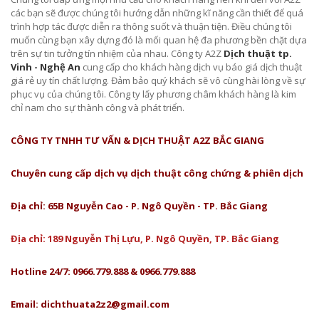
các bạn sẽ được chúng tôi hướng dẫn những kĩ năng cần thiết để quá
trình hợp tác được diễn ra thông suốt và thuận tiện. Điều chúng tôi
muốn cùng bạn xây dựng đó là mối quan hệ đa phương bền chặt dựa
trên sự tin tưởng tín nhiệm của nhau. Công ty A2Z
Dịch thuật tp.
Vinh - Nghệ An
cung cấp cho khách hàng dịch vụ báo giá dịch thuật
giá rẻ uy tín chất lượng. Đảm bảo quý khách sẽ vô cùng hài lòng về sự
phục vụ của chúng tôi. Công ty lấy phương châm khách hàng là kim
chỉ nam cho sự thành công và phát triển.
CÔNG TY TNHH TƯ VẤN & DỊCH THUẬT A2Z BẮC GIANG
Chuyên cung cấp dịch vụ dịch thuật công chứng & phiên dịch
Địa chỉ: 65B Nguyễn Cao - P. Ngô Quyền - TP. Bắc Giang
Địa chỉ: 189 Nguyễn Thị Lựu, P. Ngô Quyền, TP. Bắc Giang
Hotline 24/7: 0966.779.888 & 0966.779.888
Email: dichthuata2z2@gmail.com