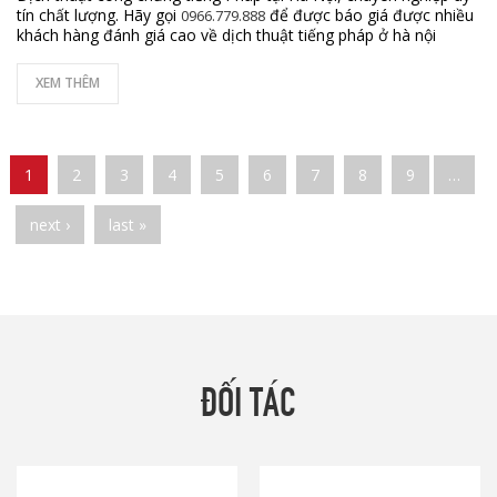
tín chất lượng. Hãy gọi
để được báo giá được nhiều
0966.779.888
khách hàng đánh giá cao về dịch thuật tiếng pháp ở hà nội
XEM THÊM
Pages
1
2
3
4
5
6
7
8
9
…
next ›
last »
ĐỐI TÁC