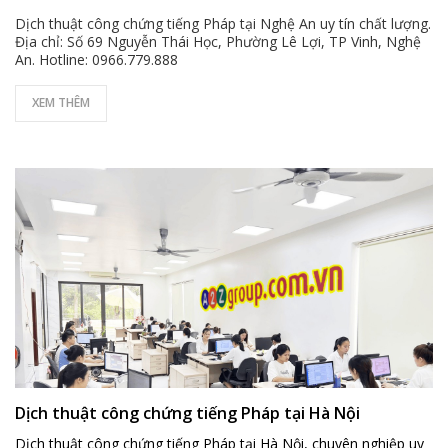
Dịch thuật công chứng tiếng Pháp tại Nghệ An uy tín chất lượng.
Địa chỉ: Số 69 Nguyễn Thái Học, Phường Lê Lợi, TP Vinh, Nghệ
An. Hotline: 0966.779.888
XEM THÊM
Dịch thuật công chứng tiếng Pháp tại Hà Nội
Dịch thuật công chứng tiếng Pháp tại Hà Nội, chuyên nghiệp uy