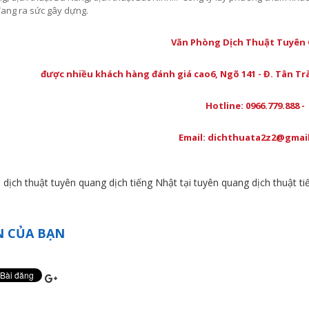
đang ra sức gây dựng.
Văn Phòng Dịch Thuật Tuyên
được nhiều khách hàng đánh giá cao6, Ngõ 141 - Đ. Tân Tr
Hotline:
0966.779.888 -
Email: dichthuata2z2@gmai
:
dịch thuật tuyên quang
dịch tiếng Nhật tại tuyên quang
dịch thuật ti
N CỦA BẠN