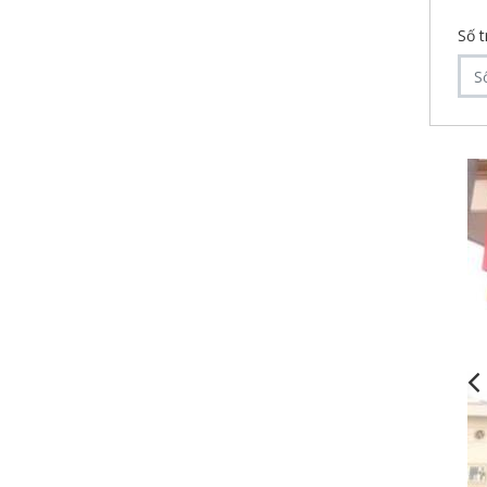
Số t
,
,