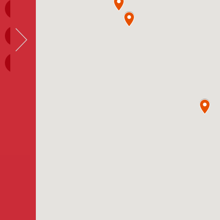
BẮC GIANG
0966.779.888
HƯNG YÊN
0966.779.888
H
PHÚ THỌ
0966.779.888
THÁI NGUYÊN
0966.779.888
NA
BẮC NINH
0966.779.888
TUYÊN QUANG
0966.779.888
HẢ