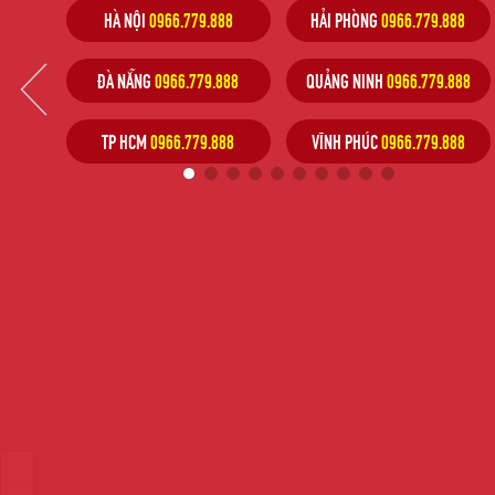
888
HÀ NỘI
0966.779.888
HẢI PHÒNG
0966.779.888
9.888
ĐÀ NẴNG
0966.779.888
QUẢNG NINH
0966.779.888
.888
TP HCM
0966.779.888
VĨNH PHÚC
0966.779.888