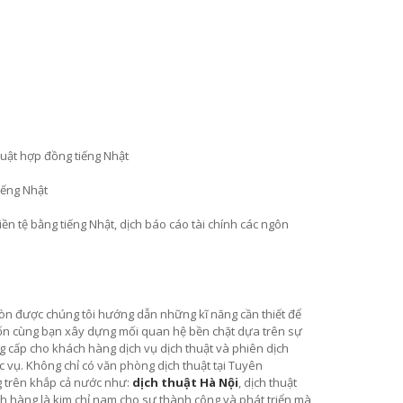
thuật hợp đồng tiếng Nhật
iếng Nhật
iền tệ bằng tiếng
Nhật
, dịch báo cáo tài chính các ngôn
òn được chúng tôi hướng dẫn những kĩ năng cần thiết để
muốn cùng bạn xây dựng mối quan hệ bền chặt dựa trên sự
 cấp cho khách hàng dịch vụ dịch thuật và phiên dịch
c vụ. Không chỉ có văn phòng dịch thuật tại Tuyên
g trên khắp cả nước như:
dịch thuật Hà Nội
, dịch thuật
ch hàng là kim chỉ nam cho sự thành công và phát triển mà