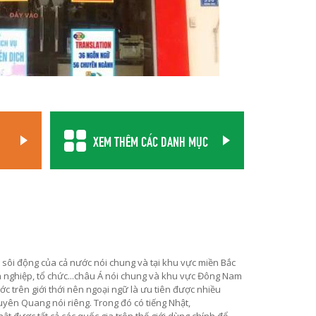
XEM THÊM CÁC DANH MỤC
sôi động của cả nước nói chung và tại khu vực miền Bắc
 nghiệp, tổ chức...châu Á nói chung và khu vực Đông Nam
c trên giới thới nên ngoại ngữ là ưu tiên được nhiều
uyên Quang nói riêng. Trong đó có tiếng
Nhật
,