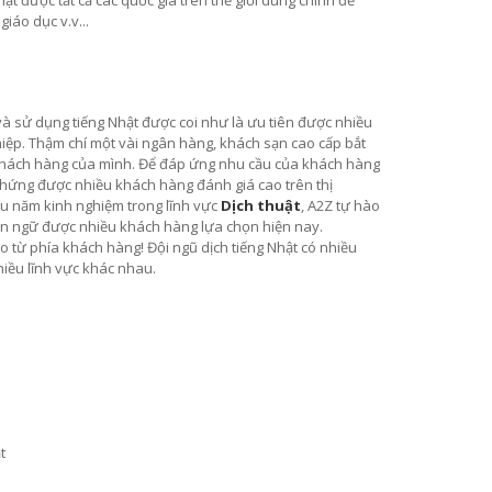
hật được tất cả các quốc gia trên thế giới dùng chính để
giáo dục v.v...
và sử dụng tiếng
Nhật
được coi như là ưu tiên được nhiều
iệp. Thậm chí một vài ngân hàng, khách sạn cao cấp bắt
à khách hàng của mình. Để đáp ứng nhu cầu của khách hàng
chứng được nhiều khách hàng đánh giá cao trên thị
ều năm kinh nghiệm trong lĩnh vực
Dịch thuật
, A2Z tự hào
gôn ngữ được nhiều khách hàng lựa chọn hiện nay.
o từ phía khách hàng! Đội ngũ dịch tiếng
Nhật
có nhiều
hiều lĩnh vực khác nhau.
t