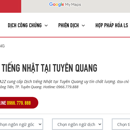
DỊCH CÔNG CHỨNG
PHIÊN DỊCH
HỢP PHÁP HÓA LS
NG
 TIẾNG NHẬT TẠI TUYÊN QUANG
A2Z cung cấp Dịch tiếng Nhật tại Tuyên Quang uy tín chất lượng.
Địa chỉ
Nông Tiến, TP. Tuyên Quang. Hotline: 0966.779.888
LINE
0966. 779. 888