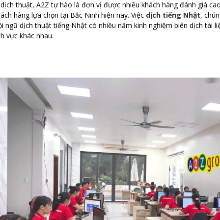
 dịch thuật, A2Z tự hào là đơn vị được nhiều khách hàng đánh giá ca
ách hàng lựa chọn tại Bắc Ninh hiện nay. Việc
dịch tiếng Nhật
, chún
i ngũ dịch thuật tiếng Nhật có nhiều năm kinh nghiệm biên dịch tài l
nh vực khác nhau.