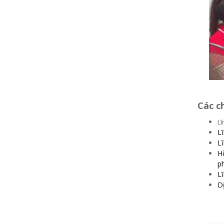
Các c
Lĩ
Lĩ
Lĩ
H
ph
Lĩ
Dị