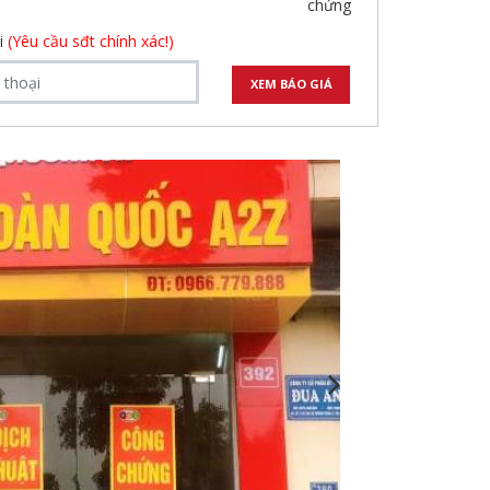
chứng
ại
(Yêu cầu sđt chính xác!)