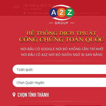
NƠI ĐÂU CÓ GOOGLE NƠI ĐÓ KHÔNG CẦN TRÍ NHỚ
NƠI ĐÂU CÓ A2Z NƠI ĐÓ NGÔN NGỮ BỊ SAN BẰNG
CHỌN TỈNH THÀNH