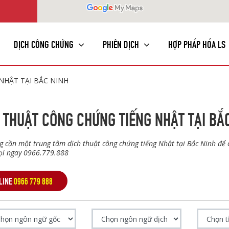
DỊCH CÔNG CHỨNG
PHIÊN DỊCH
HỢP PHÁP HÓA LS
NHẬT TẠI BẮC NINH
 THUẬT CÔNG CHỨNG TIẾNG NHẬT TẠI BẮ
 cần một trung tâm dịch thuật công chứng tiếng Nhật tại Bắc Ninh để c
ọi ngay 0966.779.888
LINE
0966 779 888