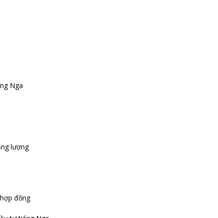
iếng Nga
ăng lượng
t hợp đồng