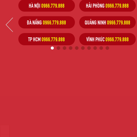
888
HÀ NỘI
0966.779.888
HẢI PHÒNG
0966.779.888
9.888
ĐÀ NẴNG
0966.779.888
QUẢNG NINH
0966.779.888
.888
TP HCM
0966.779.888
VĨNH PHÚC
0966.779.888