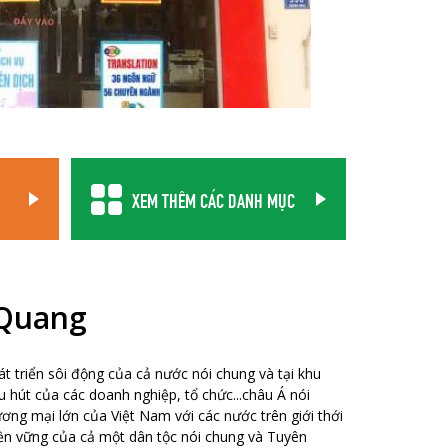
XEM THÊM CÁC DANH MỤC
 Quang
 triển sôi động của cả nước nói chung và tại khu
hút của các doanh nghiệp, tổ chức...châu Á nói
ng mại lớn của Việt Nam với các nước trên giới thới
bền vững của cả một dân tộc nói chung và Tuyên