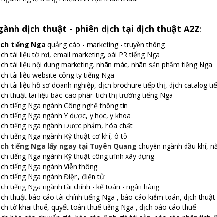
ành dịch thuật - phiên dịch tại dịch thuật A2Z:
ịch tiếng Nga
quảng cáo - marketing - truyền thông
ch tài liệu tờ rơi, email marketing, bài PR tiếng Nga
ịch tài liệu nội dung marketing, nhãn mác, nhãn sản phẩm tiếng Nga
ch tài liệu website công ty tiếng Nga
ch tài liệu hồ sơ doanh nghiệp, dịch brochure tiếp thị, dịch catalog t
ch thuật tài liệu báo cáo phân tích thị trường tiếng Nga
ịch tiếng Nga ngành Công nghệ thông tin
ch tiếng Nga ngành Y dược, y học, y khoa
ịch tiếng Nga ngành Dược phẩm, hóa chất
ch tiếng Nga ngành Kỹ thuật cơ khí, ô tô
ịch tiếng Nga lấy ngay tại Tuyên Quang
chuyên ngành dầu khí, n
ịch tiếng Nga ngành Kỹ thuật công trình xây dựng
ịch tiếng Nga ngành Viễn thông
ch tiếng Nga ngành Điện, điện tử
ch tiếng Nga ngành tài chính - kế toán - ngân hàng
ch thuật báo cáo tài chính tiếng Nga , báo cáo kiểm toán, dịch thuậ
ch tờ khai thuế, quyết toán thuế tiếng Nga , dịch báo cáo thuế