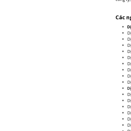
Các ng
D
Dị
D
Dị
Dị
Dị
D
Dị
D
Dị
D
D
D
Dị
Dị
Dị
Dị