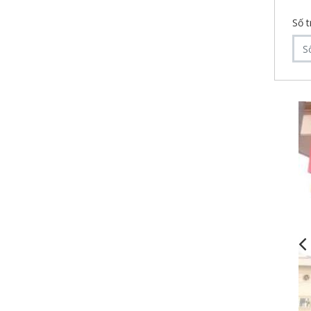
Số t
,
,