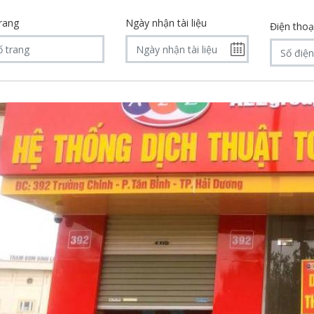
rang
Ngày nhận tài liệu
Điện tho
,
,
,
,
,