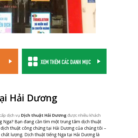
XEM THÊM CÁC DANH MỤC
tại Hải Dương
cấp dịch vụ
Dịch thuật Hải Dương
được nhiều khách
ếng Nga? Bạn đang cần tìm một trung tâm dịch thuật
dịch thuật công chứng tại Hải Dương của chúng tôi –
 chất lượng. Dịch thuật tiếng Nga tại Hải Dương là