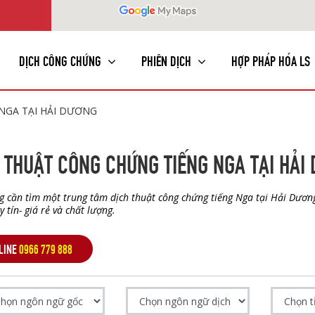
DỊCH CÔNG CHỨNG
PHIÊN DỊCH
HỢP PHÁP HÓA LS
NGA TẠI HẢI DƯƠNG
 THUẬT CÔNG CHỨNG TIẾNG NGA TẠI HẢI
 cần tìm một trung tâm dịch thuật công chứng tiếng Nga tại Hải Dươn
y tín- giá rẻ và chất lượng.
LINE
0966 779 888