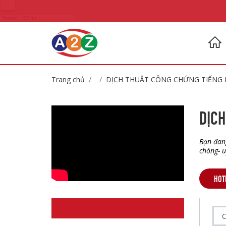
Trang chủ
DỊCH THUẬT CÔNG CHỨNG TIẾNG 
DỊCH
Bạn đang
chóng- u
HOT