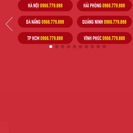
888
HÀ NỘI
0966.779.888
HẢI PHÒNG
0966.779.888
9.888
ĐÀ NẴNG
0966.779.888
QUẢNG NINH
0966.779.888
.888
TP HCM
0966.779.888
VĨNH PHÚC
0966.779.888