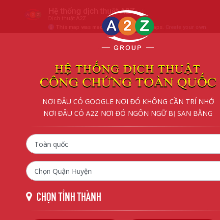
NƠI ĐÂU CÓ GOOGLE NƠI ĐÓ KHÔNG CẦN TRÍ NHỚ
NƠI ĐÂU CÓ A2Z NƠI ĐÓ NGÔN NGỮ BỊ SAN BẰNG
CHỌN TỈNH THÀNH