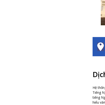
Dịc
Hệ thốn
Tiếng Ng
tiếng N
hiểu văn