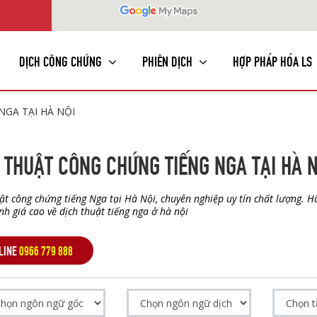
DỊCH CÔNG CHỨNG
PHIÊN DỊCH
HỢP PHÁP HÓA LS
GA TẠI HÀ NỘI
 THUẬT CÔNG CHỨNG TIẾNG NGA TẠI HÀ N
ật công chứng tiếng Nga tại Hà Nội, chuyên nghiệp uy tín chất lượng. H
h giá cao về dịch thuật tiếng nga ở hà nội
LINE
0966 779 888