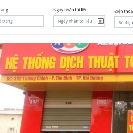
rang
Ngày nhận tài liệu
Điện tho
,
,
,
,
,