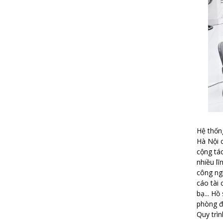
Hệ thố
Hà Nội 
cộng tá
nhiều lĩ
công ngh
cáo tài 
bạ... Hồ
phòng đạ
Quy trìn