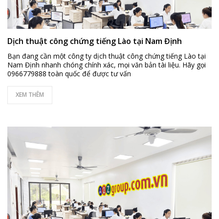
Dịch thuật công chứng tiếng Lào tại Nam Định
Bạn đang cần một công ty dịch thuật công chứng tiếng Lào tại
Nam Định nhanh chóng chính xác, mọi văn bản tài liệu. Hãy gọi
0966779888 toàn quốc để được tư vấn
XEM THÊM