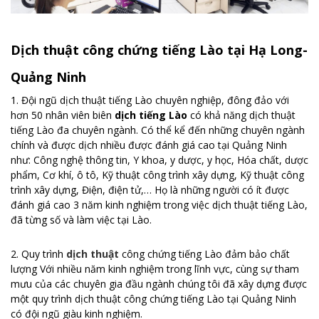
Dịch thuật công chứng tiếng Lào tại Hạ Long-
Quảng Ninh
1. Đội ngũ dịch thuật tiếng Lào chuyên nghiệp, đông đảo với
hơn 50 nhân viên biên
dịch tiếng Lào
có khả năng dịch thuật
tiếng Lào đa chuyên ngành. Có thể kể đến những chuyên ngành
chính và được dịch nhiều được đánh giá cao tại Quảng Ninh
như: Công nghệ thông tin, Y khoa, y dược, y học, Hóa chất, dược
phẩm, Cơ khí, ô tô, Kỹ thuật công trình xây dựng, Kỹ thuật công
trình xây dựng, Điện, điện tử,… Họ là những người có ít được
đánh giá cao 3 năm kinh nghiệm trong việc dịch thuật tiếng Lào,
đã từng số và làm việc tại Lào.
2. Quy trình
dịch thuật
công chứng tiếng Lào đảm bảo chất
lượng Với nhiều năm kinh nghiệm trong lĩnh vực, cùng sự tham
mưu của các chuyên gia đầu ngành chúng tôi đã xây dựng được
một quy trình dịch thuật công chứng tiếng Lào tại Quảng Ninh
có đội ngũ giàu kinh nghiệm.