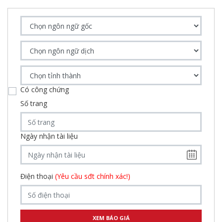
Có công chứng
Số trang
Ngày nhận tài liệu
Điện thoại
(Yêu cầu sđt chính xác!)