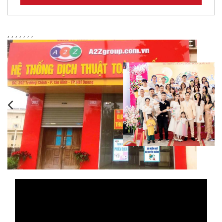
,
,
,
,
,
,
,