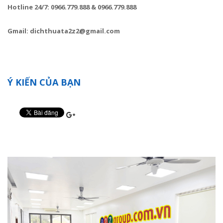
Hotline 24/7: 0966.779.888 & 0966.779.888
Gmail: dichthuata2z2@gmail.com
Ý KIẾN CỦA BẠN