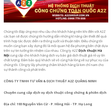
Chúng tôi đáp ứng mọi nhu cầu cho khách hàng nên khi đến với A2Z
các bạn sẽ được chúng tôi hướng dẫn những kĩ năng cần thiết để quá
trình hợp tác được diễn ra thông suốt và thuận tiện. Điều chúng tôi
muốn cùng bạn xây dựng đó là mối quan hệ đa phương bền chặt dựa
trên sự tin tưởng tín nhiệm của nhau. Công ty A2Z
Dịch thuật Hà
Nội
cung cấp cho khách hàng dịch vụ báo giá dịch thuật giá rẻ uy tín
chất lượng. Đảm bảo quý khách sẽ vô cùng hài lòng về sự phục vụ của
chúng tôi. Công ty lấy phương châm khách hàng là kim chỉ nam cho
sự thành công và phát triển.
CÔNG TY TNHH TƯ VẤN & DỊCH THUẬT A2Z QUẢNG NINH
Chuyên cung cấp dịch vụ dịch thuật công chứng & phiên dịch
Địa chỉ: 193 Nguyễn Văn Cừ - P. Hồng Hải - TP. Hạ Long