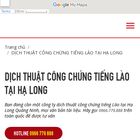
Trang chủ
DỊCH THUẬT CÔNG CHỨNG TIẾNG LÀO TẠI HẠ LONG
DỊCH THUẬT CÔNG CHỨNG TIẾNG LÀO
TẠI HẠ LONG
Bạn đang cần một công ty dịch thuật công chứng tiếng Lào tại Hạ
Long Quảng Ninh, mọi văn bản tài liệu. Hãy gọi
trên
0966.779.888
toàn quốc để được tư vấn
HOTLINE
0966 779 888