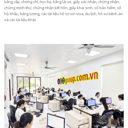
bằng cấp, chứng chỉ, học bạ, bằng lái xe, giấy xác nhận, chứng nhận,
chứng minh thư, chứng nhận kết hôn, giấy khai sinh, sổ bảo hiểm, sổ
hộ khấu, bảng lương, các tài liệu hồ sơ xin visa, du lịch, hồ sơ bệnh án
và các tài liệu khác