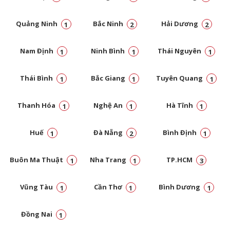
Quảng Ninh
Bắc Ninh
Hải Dương
1
2
2
Nam Định
Ninh Bình
Thái Nguyên
1
1
1
Thái Bình
Bắc Giang
Tuyên Quang
1
1
1
Thanh Hóa
Nghệ An
Hà Tĩnh
1
1
1
Huế
Đà Nẵng
Bình Định
1
2
1
Buôn Ma Thuật
Nha Trang
TP.HCM
1
1
3
Vũng Tàu
Cần Thơ
Bình Dương
1
1
1
Đồng Nai
1