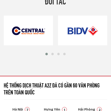
ĐỐI TÁC
HỆ THỐNG DỊCH THUẬT A2Z ĐÃ CÓ GẦN 60 VĂN PHÒNG
TRÊN TOÀN QUỐC
Hà Nội
Hưng Yên
Hải Phòng
7
1
2