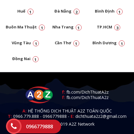
Huế
Đà Nẵng
Bình Định
1
2
1
Buôn Ma Thuật
Nha Trang
TP.HCM
1
1
3
Vũng Tàu
Cần Thơ
Bình Dương
1
1
1
Đồng Nai
1
f:
fb.com/DichThuatA2z
f:
fb.com/DichThuatA2z
A:
HỆ THỐNG DỊCH THUẬT A2Z TOÀN QUỐC
T:
0966.779.888
-
0966779888
-
E:
dichthuata2z2@gmail.com
© 2009 - 2019 A2Z Network
0966779888