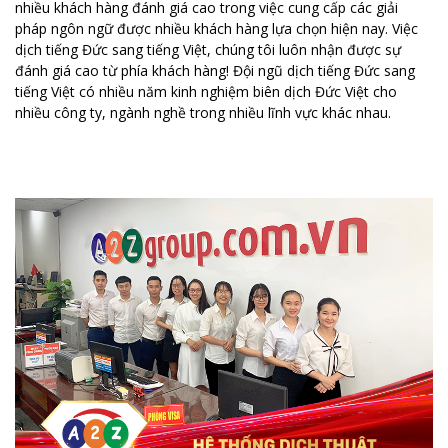
nhiều khách hàng đánh giá cao trong việc cung cấp các giải
pháp ngôn ngữ được nhiều khách hàng lựa chọn hiện nay. Việc
dịch tiếng Đức sang tiếng Việt, chúng tôi luôn nhận được sự
đánh giá cao từ phía khách hàng! Đội ngũ dịch tiếng Đức sang
tiếng Việt có nhiều năm kinh nghiệm biên dịch Đức Việt cho
nhiều công ty, ngành nghề trong nhiều lĩnh vực khác nhau.