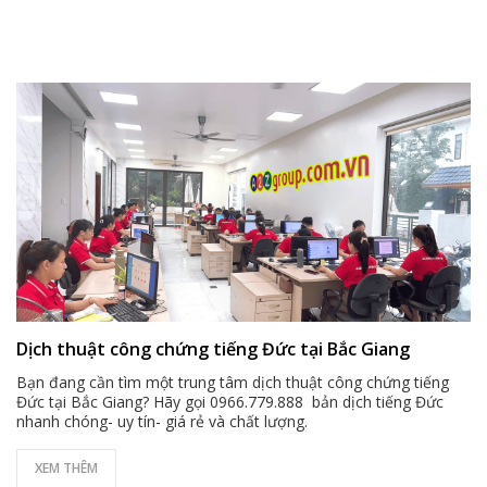
Dịch thuật công chứng tiếng Đức tại Bắc Giang
Bạn đang cần tìm một trung tâm dịch thuật công chứng tiếng
Đức tại Bắc Giang? Hãy gọi 0966.779.888 bản dịch tiếng Đức
nhanh chóng- uy tín- giá rẻ và chất lượng.
XEM THÊM