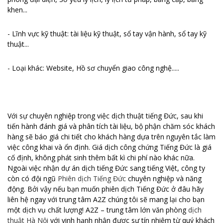
khen...
- Lĩnh vực kỹ thuật: tài liệu kỹ thuật, sổ tay vận hành, sổ tay kỹ
thuật...
- Loại khác: Website, Hồ sơ chuyển giao công nghệ.....
Với sự chuyên nghiệp trong việc dịch thuật tiếng Đức, sau khi
tiến hành đánh giá và phân tích tài liệu, bộ phận chăm sóc khách
hàng sẽ báo giá chi tiết cho khách hàng dựa trên nguyên tắc làm
việc công khai và ổn định. Giá dịch công chứng Tiếng Đức là giá
cố định, không phát sinh thêm bất kì chi phí nào khác nữa.
Ngoài việc nhận dự án dịch tiếng Đức sang tiếng Việt, công ty
còn có đội ngũ
Phiên dịch Tiếng Đức
chuyên nghiệp và năng
động. Bởi vậy nếu bạn muốn phiên dịch Tiếng Đức ở đâu hãy
liên hệ ngay với trung tâm A2Z chúng tôi sẽ mang lại cho bạn
một dịch vụ chất lượng! A2Z – trung tâm lớn văn phòng
dịch
thuật Hà Nội
với vinh hạnh nhận được sự tín nhiệm từ quý khách