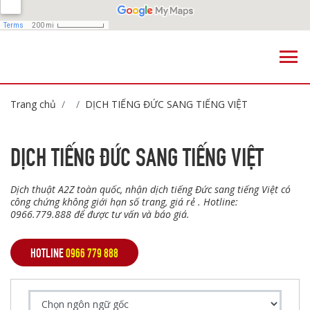
Trang chủ
DỊCH TIẾNG ĐỨC SANG TIẾNG VIỆT
DỊCH TIẾNG ĐỨC SANG TIẾNG VIỆT
Dịch thuật A2Z toàn quốc, nhận dịch tiếng Đức sang tiếng Việt có
công chứng không giới hạn số trang, giá rẻ . Hotline:
0966.779.888 để được tư vấn và báo giá.
HOTLINE
0966 779 888