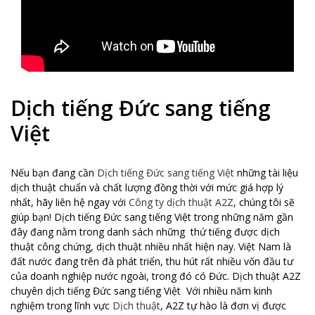
Dịch tiếng Đức sang tiếng
Việt
Nếu bạn đang cần
Dịch tiếng Đức sang tiếng Việt
những tài liệu
dịch thuật chuẩn và chất lượng đồng thời với mức giá hợp lý
nhất, hãy liên hệ ngay với
Công ty dịch thuật A2Z
, chúng tôi sẽ
giúp bạn! Dịch tiếng Đức sang tiếng Việt trong những năm gần
đây đang nằm trong danh sách những thứ tiếng được dịch
thuật công chứng, dịch thuật nhiều nhất hiện nay. Việt Nam là
đất nước đang trên đà phát triển, thu hút rất nhiều vốn đầu tư
của doanh nghiệp nước ngoài, trong đó có Đức. Dịch thuật A2Z
chuyên dịch tiếng Đức sang tiếng Việt Với nhiều năm kinh
nghiệm trong lĩnh vực
Dịch thuật
, A2Z tự hào là đơn vị được