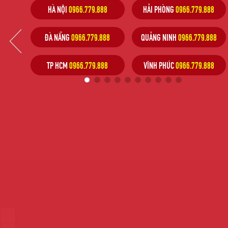
888
HÀ NỘI
0966.779.888
HẢI PHÒNG
0966.779.888
9.888
ĐÀ NẴNG
0966.779.888
QUẢNG NINH
0966.779.888
.888
TP HCM
0966.779.888
VĨNH PHÚC
0966.779.888