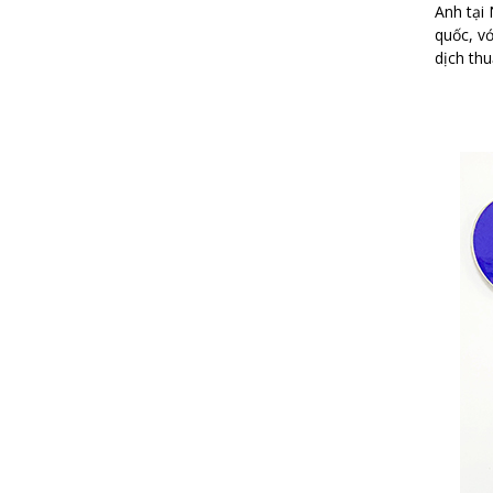
Anh tại
quốc, vớ
dịch thu