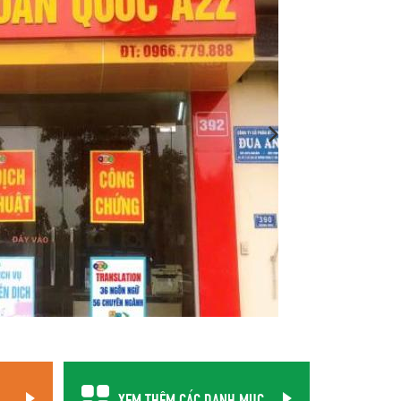
XEM THÊM CÁC DANH MỤC