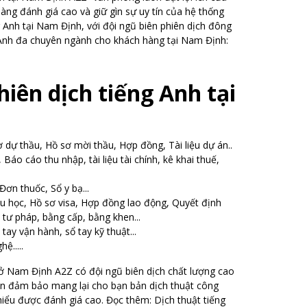
ng đánh giá cao và giữ gìn sự uy tín của hệ thống
 Anh tại Nam Định, với đội ngũ biên phiên dịch đông
g Anh đa chuyên ngành cho khách hàng tại Nam Định:
iên dịch tiếng Anh tại
 dự thầu, Hồ sơ mời thầu, Hợp đồng, Tài liệu dự án..
Báo cáo thu nhập, tài liệu tài chính, kê khai thuế,
ơn thuốc, Sổ y bạ...
u học, Hồ sơ visa, Hợp đồng lao động, Quyết định
h tư pháp, bằng cấp, bằng khen...
 tay vận hành, sổ tay kỹ thuật...
ệ.....
h ở Nam Định A2Z có đội ngũ biên dịch chất lượng cao
hận đảm bảo mang lại cho bạn bản dịch thuật công
iểu được đánh giá cao. Đọc thêm: Dịch thuật tiếng