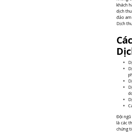
khách h
dịch th
đảo am 
Dịch thu
Các
Dịc
Dị
Dị
ph
Dị
D
do
Dị
Cá
Đội ngũ
là các t
chứng t