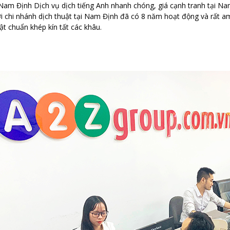
 Nam Định Dịch vụ dịch tiếng Anh nhanh chóng, giá cạnh tranh tại N
i chi nhánh dịch thuật tại Nam Định đã có 8 năm hoạt động và rất am
ật chuẩn khép kín tất các khâu.