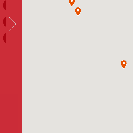
BẮC GIANG
0966.779.888
HƯNG YÊN
0966.779.888
H
PHÚ THỌ
0966.779.888
THÁI NGUYÊN
0966.779.888
NA
BẮC NINH
0966.779.888
TUYÊN QUANG
0966.779.888
HẢ