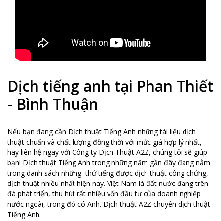
Dịch tiếng anh tại Phan Thiết
- Bình Thuận
Nếu bạn đang cần
Dịch thuật Tiếng Anh
những tài liệu dịch
thuật chuẩn và chất lượng đồng thời với mức giá hợp lý nhất,
hãy liên hệ ngay với
Công ty Dịch Thuật A2Z
, chúng tôi sẽ giúp
bạn! Dịch thuật Tiếng Anh trong những năm gần đây đang nằm
trong danh sách những thứ tiếng được dịch thuật công chứng,
dịch thuật nhiều nhất hiện nay. Việt Nam là đất nước đang trên
đà phát triển, thu hút rất nhiều vốn đầu tư của doanh nghiệp
nước ngoài, trong đó có Anh. Dịch thuật A2Z chuyên dịch thuật
Tiếng Anh.