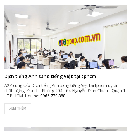
Dịch tiếng Anh sang tiếng Việt tại tphcm
A2Z cung cấp Dịch tiếng Anh sang tiếng Việt tại tphcm uy tín
chất lượng. Địa chỉ: Phòng 204 - 64 Nguyễn Đình Chiểu - Quận 1
- TP HCM. Hotline:
0966.779.888
XEM THÊM