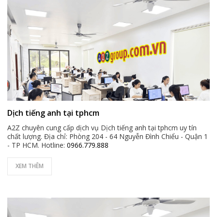
Dịch tiếng anh tại tphcm
A2Z chuyên cung cấp dịch vụ Dịch tiếng anh tại tphcm uy tín
chất lượng. Địa chỉ: Phòng 204 - 64 Nguyễn Đình Chiểu - Quận 1
- TP HCM. Hotline:
0966.779.888
XEM THÊM