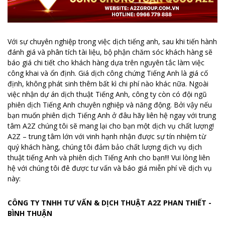
Với sự chuyên nghiệp trong việc dịch tiếng anh, sau khi tiến hành
đánh giá và phân tích tài liệu, bộ phận chăm sóc khách hàng sẽ
báo giá chi tiết cho khách hàng dựa trên nguyên tắc làm việc
công khai và ổn định. Giá dịch công chứng Tiếng Anh là giá cố
định, không phát sinh thêm bất kì chi phí nào khác nữa. Ngoài
việc nhận dự án dịch thuật Tiếng Anh, công ty còn có đội ngũ
phiên dịch Tiếng Anh chuyên nghiệp và năng động. Bởi vậy nếu
bạn muốn phiên dịch Tiếng Anh ở đâu hãy liên hệ ngay với trung
tâm A2Z chúng tôi sẽ mang lại cho bạn một dịch vụ chất lượng!
A2Z – trung tâm lớn với vinh hạnh nhận được sự tín nhiệm từ
quý khách hàng, chúng tôi đảm bảo chất lượng dịch vụ dịch
thuật tiếng Anh và phiên dịch Tiếng Anh cho bạn!!! Vui lòng liên
hệ với chúng tôi đê được tư vấn và báo giá miễn phí về dịch vụ
này:
CÔNG TY TNHH TƯ VẤN & DỊCH THUẬT A2Z PHAN THIẾT -
BÌNH THUẬN