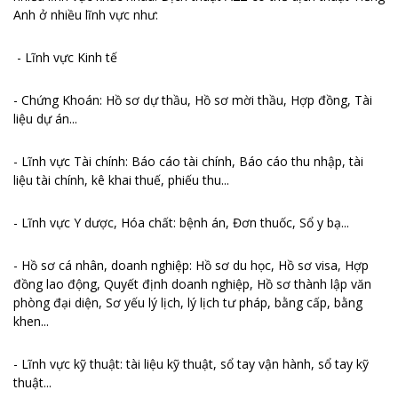
Anh ở nhiều lĩnh vực như:
- Lĩnh vực Kinh tế
- Chứng Khoán: Hồ sơ dự thầu, Hồ sơ mời thầu, Hợp đồng, Tài
liệu dự án...
- Lĩnh vực Tài chính: Báo cáo tài chính, Báo cáo thu nhập, tài
liệu tài chính, kê khai thuế, phiếu thu...
- Lĩnh vực Y dược, Hóa chất: bệnh án, Đơn thuốc, Sổ y bạ...
- Hồ sơ cá nhân, doanh nghiệp: Hồ sơ du học, Hồ sơ visa, Hợp
đồng lao động, Quyết định doanh nghiệp, Hồ sơ thành lập văn
phòng đại diện, Sơ yếu lý lịch, lý lịch tư pháp, bằng cấp, bằng
khen...
- Lĩnh vực kỹ thuật: tài liệu kỹ thuật, sổ tay vận hành, sổ tay kỹ
thuật...