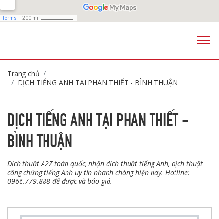
Trang chủ
DỊCH TIẾNG ANH TẠI PHAN THIẾT - BÌNH THUẬN
DỊCH TIẾNG ANH TẠI PHAN THIẾT -
BÌNH THUẬN
Dịch thuật A2Z toàn quốc, nhận dịch thuật tiếng Anh, dịch thuật
công chứng tiếng Anh uy tín nhanh chóng hiện nay. Hotline:
0966.779.888 để được và báo giá.