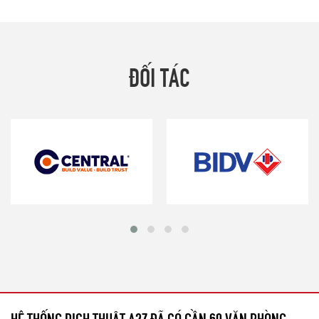
ĐỐI TÁC
HỆ THỐNG DỊCH THUẬT A2Z ĐÃ CÓ GẦN 60 VĂN PHÒNG