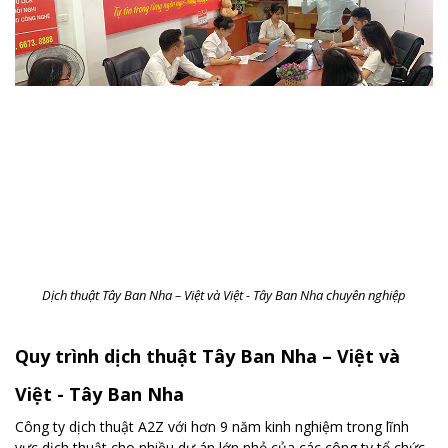
Dịch thuật Tây Ban Nha – Việt và Việt - Tây Ban Nha chuyên nghiệp
Quy trình dịch thuật Tây Ban Nha – Việt và
Việt - Tây Ban Nha
Công ty dịch thuật A2Z với hơn 9 năm kinh nghiệm trong lĩnh
vực dịch thuật cho nhiều dự án lớn nhỏ của các công ty tổ chức