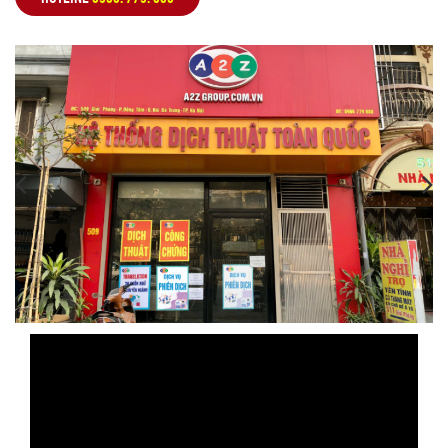
,
,
,
,
,
,
,