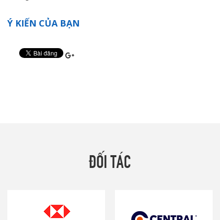
Ý KIẾN CỦA BẠN
ĐỐI TÁC