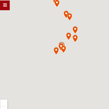
BẮC GIANG
0966.779.888
HƯNG YÊN
0966.779.888
HÀ N
PHÚ THỌ
0966.779.888
THÁI NGUYÊN
0966.779.888
NAM Đ
BẮC NINH
0966.779.888
TUYÊN QUANG
0966.779.888
HẢI DƯ