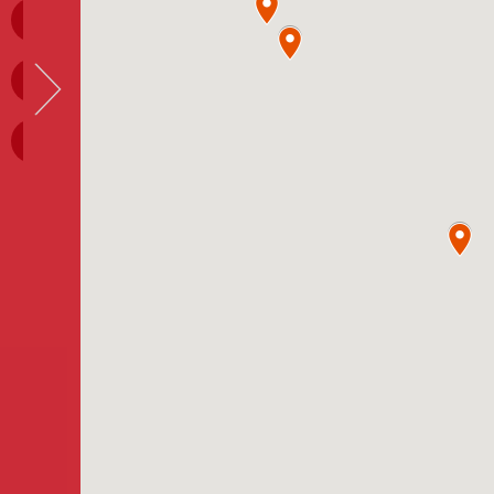
BẮC GIANG
0966.779.888
HƯNG YÊN
0966.779.888
H
PHÚ THỌ
0966.779.888
THÁI NGUYÊN
0966.779.888
NA
BẮC NINH
0966.779.888
TUYÊN QUANG
0966.779.888
HẢ