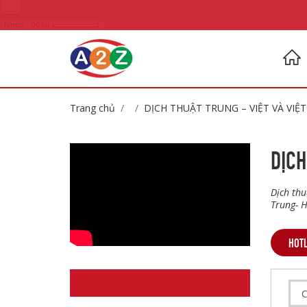
Trang chủ
DỊCH THUẬT TRUNG – VIỆT VÀ VIỆT
DỊCH
Dịch thu
Trung- H
HOT