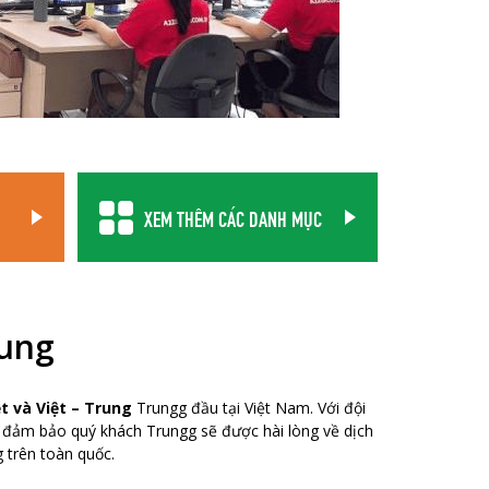
XEM THÊM CÁC DANH MỤC
rung
t và Việt – Trung
Trungg đầu tại Việt Nam. Với đội
i đảm bảo quý khách Trungg sẽ được hài lòng về dịch
 trên toàn quốc.