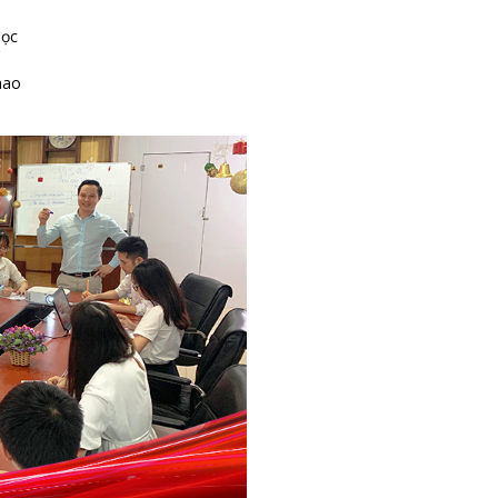
học
hao