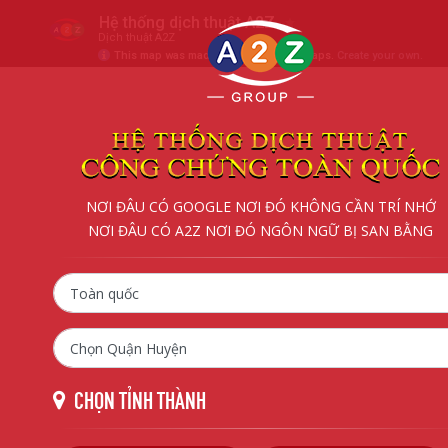
NƠI ĐÂU CÓ GOOGLE NƠI ĐÓ KHÔNG CẦN TRÍ NHỚ
NƠI ĐÂU CÓ A2Z NƠI ĐÓ NGÔN NGỮ BỊ SAN BẰNG
CHỌN TỈNH THÀNH