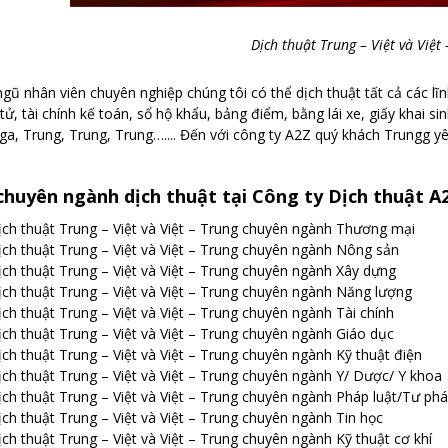
Dịch thuật Trung – Việt và Việt 
ngũ nhân viên chuyên nghiệp chúng tôi có thể dịch thuật tất cả các lĩn
 tử, tài chính kế toán, sổ hộ khẩu, bảng điểm, bằng lái xe, giấy khai 
a, Trung, Trung, Trung….... Đến với công ty A2Z quý khách Trungg yê
chuyên ngành dịch thuật tại Công ty Dịch thuật A2
ịch thuật Trung – Việt và Việt – Trung chuyên ngành Thương mại
ịch thuật Trung – Việt và Việt – Trung chuyên ngành Nông sản
ch thuật Trung – Việt và Việt – Trung chuyên ngành Xây dựng
ch thuật Trung – Việt và Việt – Trung chuyên ngành Năng lượng
ch thuật Trung – Việt và Việt – Trung chuyên ngành Tài chính
ch thuật Trung – Việt và Việt – Trung chuyên ngành Giáo dục
ch thuật Trung – Việt và Việt – Trung chuyên ngành Kỹ thuật điện
ch thuật Trung – Việt và Việt – Trung chuyên ngành Y/ Dược/ Y khoa
ch thuật Trung – Việt và Việt – Trung chuyên ngành Pháp luật/Tư ph
ch thuật Trung – Việt và Việt – Trung chuyên ngành Tin học
ch thuật Trung – Việt và Việt – Trung chuyên ngành Kỹ thuật cơ khí