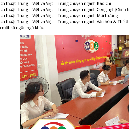
ch thuật Trung – Việt và Việt – Trung chuyên ngành Báo chí
ch thuật Trung – Việt và Việt – Trung chuyên ngành Công nghệ Sinh 
ch thuật Trung – Việt và Việt – Trung chuyên ngành Môi trường
ịch thuật Trung – Việt và Việt – Trung chuyên ngành Văn hóa & Thể t
à một số ngôn ngữ khác.