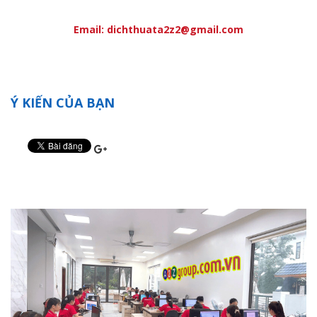
Email: dichthuata2z2@gmail.com
Ý KIẾN CỦA BẠN