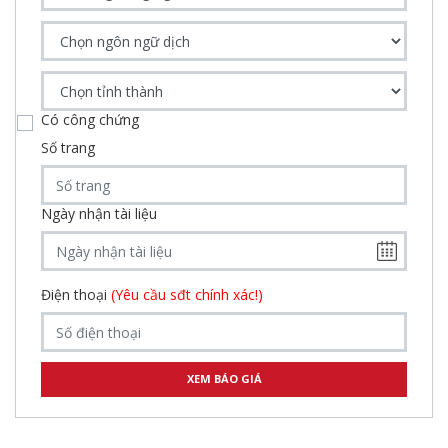
Có công chứng
Số trang
Ngày nhận tài liệu
Điện thoại
(Yêu cầu sđt chính xác!)