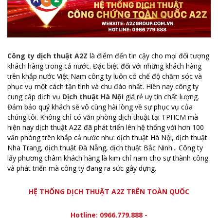
Công ty dịch thuật A2Z
là điểm đến tin cậy cho mọi đối tượng
khách hàng trong cả nước. Đặc biệt đối với những khách hàng
trên khắp nước Việt Nam công ty luôn có chế độ chăm sóc và
phục vụ một cách tận tình và chu đáo nhất. Hiên nay công ty
cung cấp dịch vụ
Dịch thuật Hà Nội
giá rẻ uy tín chất lượng.
Đảm bảo quý khách sẽ vô cùng hài lòng về sự phục vụ của
chúng tôi. Không chỉ có văn phòng dịch thuật tại TPHCM mà
hiện nay dịch thuật A2Z đã phát triển lên hệ thống với hơn 100
văn phòng trên khắp cả nước như: dịch thuật Hà Nội, dịch thuật
Nha Trang, dịch thuật Đà Nẵng, dịch thuật Bắc Ninh... Công ty
lấy phương châm khách hàng là kim chỉ nam cho sự thành công
và phát triển mà công ty đang ra sức gây dựng.
HỆ THỐNG DỊCH THUẬT A2Z TRÊN TOÀN QUỐC
Hotline: 0966.779.888 -