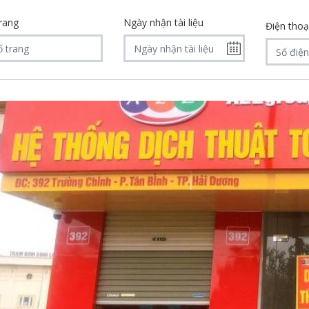
rang
Ngày nhận tài liệu
Điện tho
,
,
,
,
,