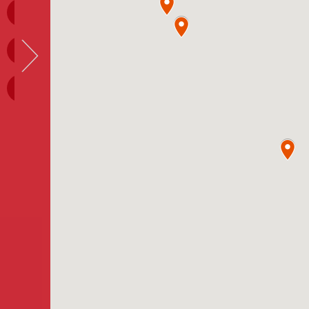
BẮC GIANG
0966.779.888
HƯNG YÊN
0966.779.888
H
PHÚ THỌ
0966.779.888
THÁI NGUYÊN
0966.779.888
NA
BẮC NINH
0966.779.888
TUYÊN QUANG
0966.779.888
HẢ