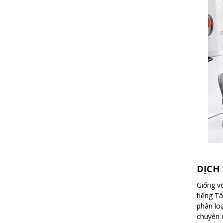
DỊCH
Giống v
tiếng T
phân lo
chuyên 