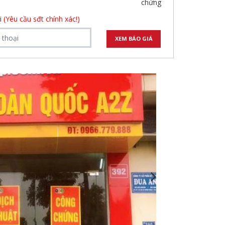
chứng
ại
(Yêu cầu sđt chính xác!)