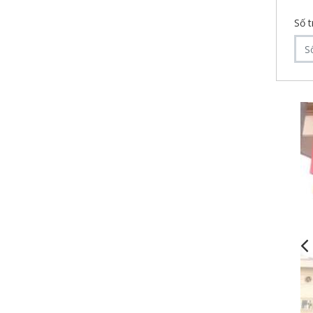
Số t
,
,