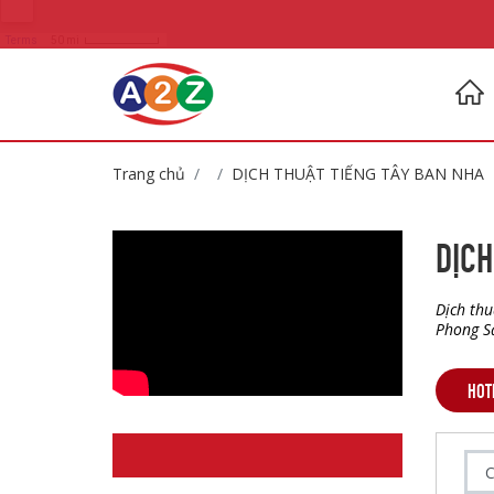
Trang chủ
DỊCH THUẬT TIẾNG TÂY BAN NHA
DỊCH
Dịch thu
Phong Sắ
HOT