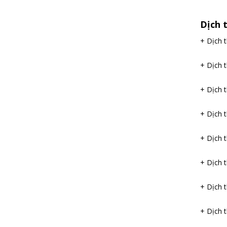
Dịch 
+ Dịch 
+ Dịch 
+ Dịch 
+ Dịch 
+ Dịch t
+ Dịch 
+ Dịch 
+ Dịch 