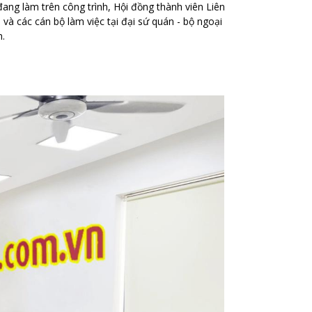
ang làm trên công trình, Hội đồng thành viên Liên
và các cán bộ làm việc tại đại sứ quán - bộ ngoại
.