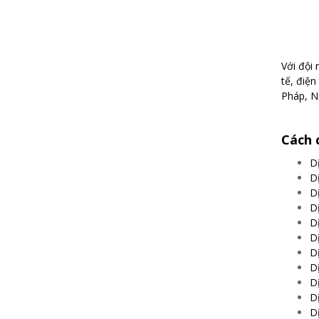
Với đội 
tế, điện
Pháp, Ng
Cách 
D
D
Dị
D
Dị
Dị
Dị
Dị
Dị
Dị
Dị