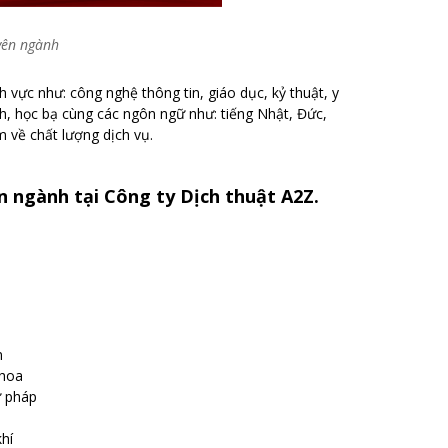
uyên ngành
h vực như: công nghệ thông tin, giáo dục, kỷ thuật, y
sinh, học bạ cùng các ngôn ngữ như: tiếng Nhật, Đức,
 về chất lượng dịch vụ.
n ngành tại Công ty Dịch thuật A2Z.
n
khoa
ư pháp
hí