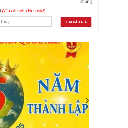
chứng
ại
(Yêu cầu sđt chính xác!)