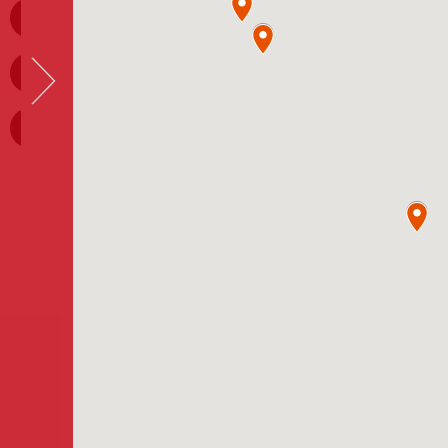
BẮC GIANG
0966.779.888
HƯNG YÊN
0966.779.888
H
PHÚ THỌ
0966.779.888
THÁI NGUYÊN
0966.779.888
NA
BẮC NINH
0966.779.888
TUYÊN QUANG
0966.779.888
HẢ