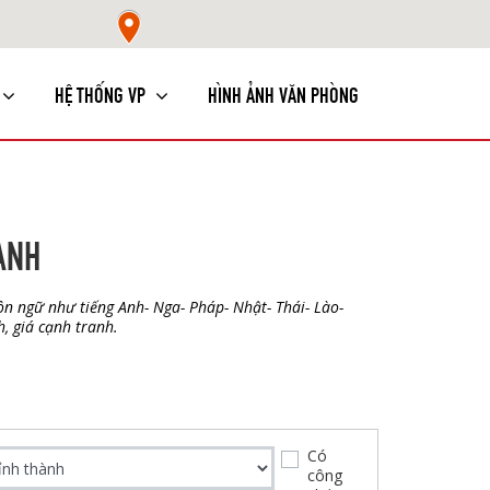
HỆ THỐNG VP
HÌNH ẢNH VĂN PHÒNG
ÀNH
ôn ngữ như tiếng Anh- Nga- Pháp- Nhật- Thái- Lào-
, giá cạnh tranh.
Có
công