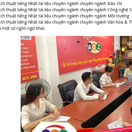
ch thuật tiếng Nhật tài liệu chuyên ngành chuyên ngành Báo chí
ch thuật tiếng Nhật tài liệu chuyên ngành chuyên ngành Công nghệ S
ch thuật tiếng Nhật tài liệu chuyên ngành chuyên ngành Môi trường
ịch thuật tiếng Nhật tài liệu chuyên ngành chuyên ngành Văn hóa & T
à một số ngôn ngữ khác.