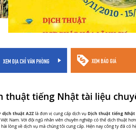
XEM ĐỊA CHỈ VĂN PHÒNG
XEM BÁO GIÁ
h thuật tiếng Nhật tài liệu chu
 dịch thuật A2Z
là đơn vị cung cấp dịch vụ
Dịch thuật tiếng Nhật
i Việt Nam. Với đội ngũ nhân viên chuyên nghiệp có thể dịch thuật h
hài lòng về dịch vụ mà chúng tôi cung cấp. Hiện nay công ty đã có h