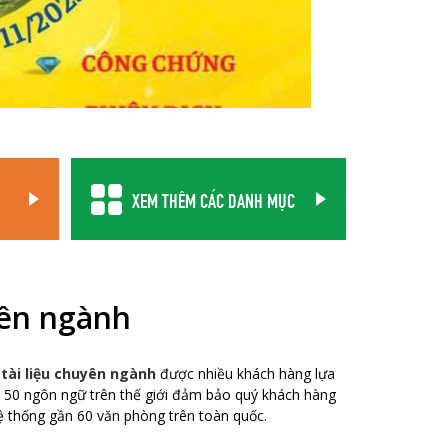
XEM THÊM CÁC DANH MỤC
yên ngành
 tài liệu chuyên ngành
được nhiều khách hàng lựa
ơn 50 ngôn ngữ trên thế giới đảm bảo quý khách hàng
ệ thống gần 60 văn phòng trên toàn quốc.