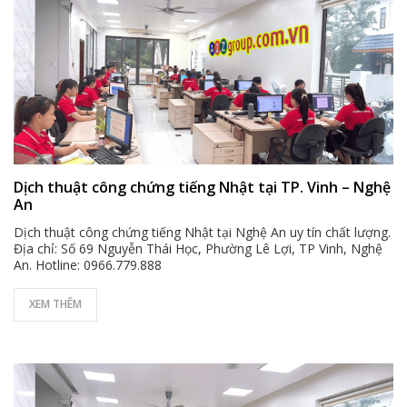
Dịch thuật công chứng tiếng Nhật tại TP. Vinh – Nghệ
An
Dịch thuật công chứng tiếng Nhật tại Nghệ An uy tín chất lượng.
Địa chỉ: Số 69 Nguyễn Thái Học, Phường Lê Lợi, TP Vinh, Nghệ
An. Hotline: 0966.779.888
XEM THÊM