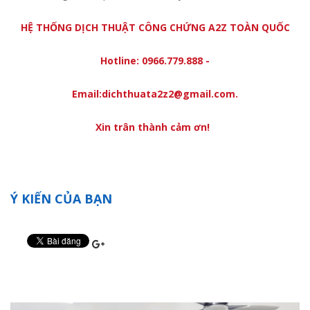
HỆ THỐNG DỊCH THUẬT CÔNG CHỨNG A2Z TOÀN QUỐC
Hotline: 0966.779.888 -
Email:dichthuata2z2@gmail.com.
Xin trân thành cảm ơn!
Ý KIẾN CỦA BẠN