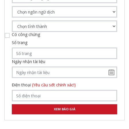
Có công chứng
Số trang
Ngày nhận tài liệu
Điện thoại
(Yêu cầu sđt chính xác!)