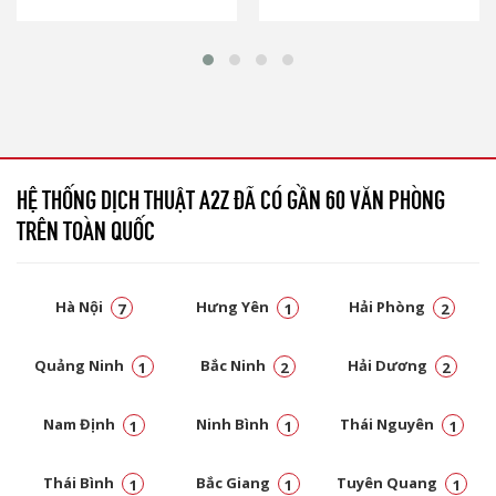
HỆ THỐNG DỊCH THUẬT A2Z ĐÃ CÓ GẦN 60 VĂN PHÒNG
TRÊN TOÀN QUỐC
Hà Nội
Hưng Yên
Hải Phòng
7
1
2
Quảng Ninh
Bắc Ninh
Hải Dương
1
2
2
Nam Định
Ninh Bình
Thái Nguyên
1
1
1
Thái Bình
Bắc Giang
Tuyên Quang
1
1
1