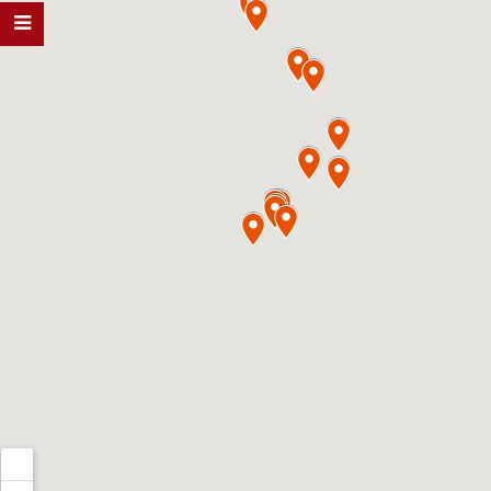
BẮC GIANG
0966.779.888
HƯNG YÊN
0966.779.888
HÀ N
PHÚ THỌ
0966.779.888
THÁI NGUYÊN
0966.779.888
NAM Đ
BẮC NINH
0966.779.888
TUYÊN QUANG
0966.779.888
HẢI DƯ