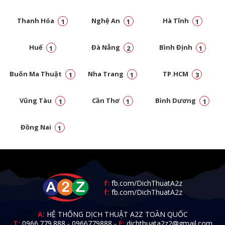
Thanh Hóa
Nghệ An
Hà Tĩnh
1
1
1
Huế
Đà Nẵng
Bình Định
1
2
1
Buôn Ma Thuật
Nha Trang
TP.HCM
1
1
3
Vũng Tàu
Cần Thơ
Bình Dương
1
1
1
Đồng Nai
1
f:
fb.com/DichThuatA2z
f:
fb.com/DichThuatA2z
A:
HỆ THỐNG DỊCH THUẬT A2Z TOÀN QUỐC
T:
0966.779.888
-
0966779888
-
E:
dichthuata2z2@gmail.com