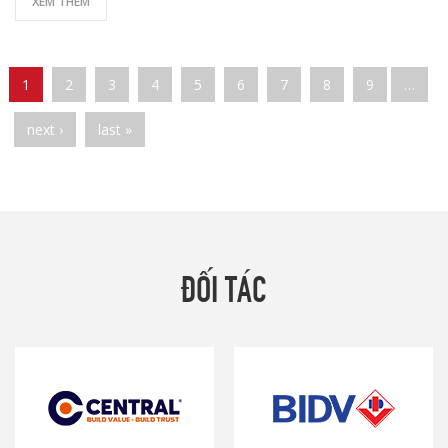
XEM THÊM
Pages
1
2
3
4
5
6
7
8
9
…
next ›
last »
ĐỐI TÁC