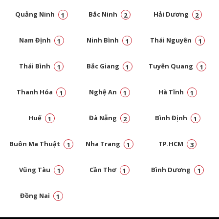
Quảng Ninh
Bắc Ninh
Hải Dương
1
2
2
Nam Định
Ninh Bình
Thái Nguyên
1
1
1
Thái Bình
Bắc Giang
Tuyên Quang
1
1
1
Thanh Hóa
Nghệ An
Hà Tĩnh
1
1
1
Huế
Đà Nẵng
Bình Định
1
2
1
Buôn Ma Thuật
Nha Trang
TP.HCM
1
1
3
Vũng Tàu
Cần Thơ
Bình Dương
1
1
1
Đồng Nai
1