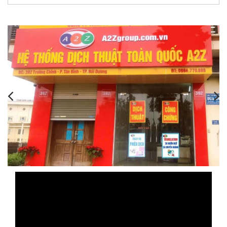
,
,
,
,
,
,
,