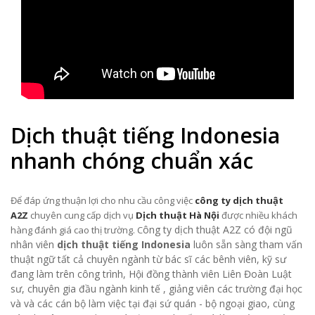
Dịch thuật tiếng Indonesia
nhanh chóng chuẩn xác
Để đáp ứng thuận lợi cho nhu cầu công việc
công ty dịch thuật
A2Z
chuyên cung cấp dịch vụ
Dịch thuật Hà Nội
được nhiều khách
ông ty dịch thuật A2Z có đội ngũ
hàng đánh giá cao thị trường. C
nhân viên
dịch thuật tiếng Indonesia
luôn sẵn sàng tham vấn
thuật ngữ tất cả chuyên ngành từ bác sĩ các bênh viên, kỹ sư
đang làm trên công trình, Hội đồng thành viên Liên Đoàn Luật
sư, chuyên gia đầu ngành kinh tế , giảng viên các trường đại học
và và các cán bộ làm việc tại đại sứ quán - bộ ngoại giao, cùng