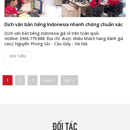
Dịch văn bản tiếng Indonesia nhanh chóng chuẩn xác
Dịch văn bản tiếng Indonesia giá rẻ trên toàn quốc.
Hotline: 0966.779.888. Địa chỉ: được nhiều khách hàng đánh giá
cao2 Nguyễn Phong Sắc - Cầu Giấy - Hà Nội.
XEM THÊM
Pages
1
2
3
next ›
last »
ĐỐI TÁC