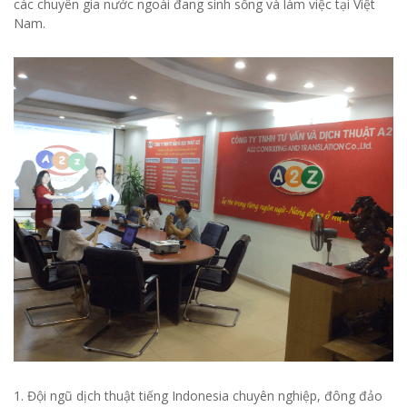
các chuyên gia nước ngoài đang sinh sống và làm việc tại Việt
Nam.
1. Đội ngũ dịch thuật tiếng Indonesia chuyên nghiệp, đông đảo