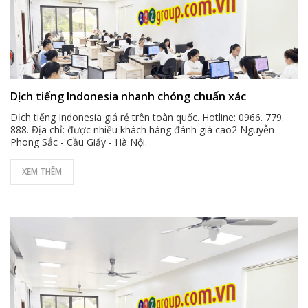
Dịch tiếng Indonesia nhanh chóng chuẩn xác
Dịch tiếng Indonesia giá rẻ trên toàn quốc. Hotline: 0966. 779.
888. Địa chỉ: được nhiều khách hàng đánh giá cao2 Nguyễn
Phong Sắc - Cầu Giấy - Hà Nội.
XEM THÊM