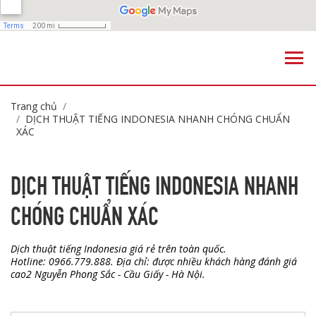
Trang chủ
DỊCH THUẬT TIẾNG INDONESIA NHANH CHÓNG CHUẨN
XÁC
DỊCH THUẬT TIẾNG INDONESIA NHANH
CHÓNG CHUẨN XÁC
Dịch thuật tiếng Indonesia giá rẻ trên toàn quốc.
Hotline: 0966.779.888. Địa chỉ: được nhiều khách hàng đánh giá
cao2 Nguyễn Phong Sắc - Cầu Giấy - Hà Nội.