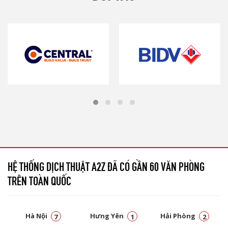
HỆ THỐNG DỊCH THUẬT A2Z ĐÃ CÓ GẦN 60 VĂN PHÒNG
TRÊN TOÀN QUỐC
Hà Nội
Hưng Yên
Hải Phòng
7
1
2