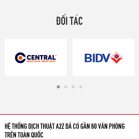
ĐỐI TÁC
HỆ THỐNG DỊCH THUẬT A2Z ĐÃ CÓ GẦN 60 VĂN PHÒNG
TRÊN TOÀN QUỐC