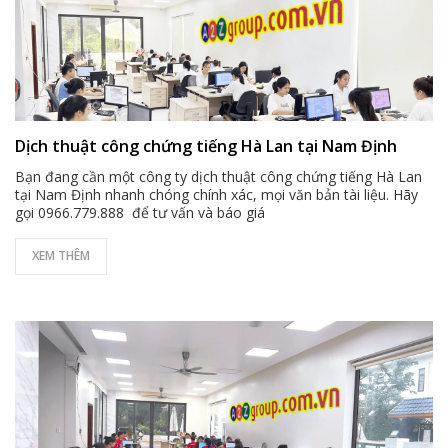
Dịch thuật công chứng tiếng Hà Lan tại Nam Định
Bạn đang cần một công ty dịch thuật công chứng tiếng Hà Lan
tại Nam Định nhanh chóng chính xác, mọi văn bản tài liệu. Hãy
gọi 0966.779.888 để tư vấn và báo giá
XEM THÊM