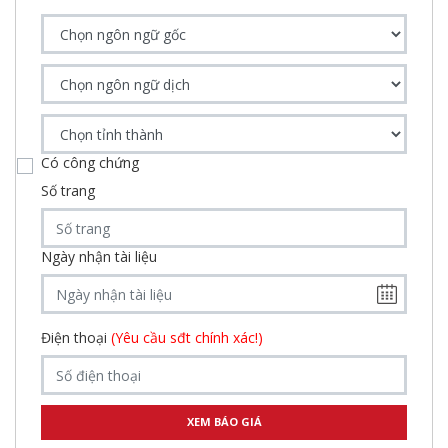
Có công chứng
Số trang
Ngày nhận tài liệu
Điện thoại
(Yêu cầu sđt chính xác!)