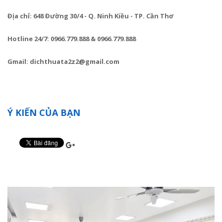
Địa chỉ: 648 Đường 30/4 - Q. Ninh Kiều - TP. Cần Thơ
Hotline 24/7: 0966.779.888 & 0966.779.888
Gmail: dichthuata2z2@gmail.com
Ý KIẾN CỦA BẠN