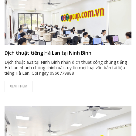
Dịch thuật tiếng Hà Lan tại Ninh Bình
Dịch thuật a2z tại Ninh Bình nhận dịch thuật công chứng tiếng
Hà Lan nhanh chóng chính xác, uy tín mọi loại văn bản tài liệu
tiếng Hà Lan. Gọi ngay 0966779888
XEM THÊM