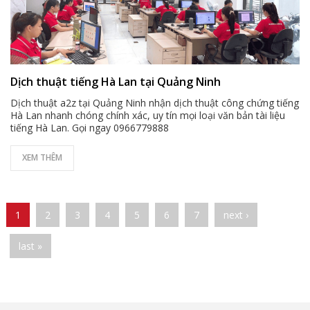
Dịch thuật tiếng Hà Lan tại Quảng Ninh
Dịch thuật a2z tại Quảng Ninh nhận dịch thuật công chứng tiếng
Hà Lan nhanh chóng chính xác, uy tín mọi loại văn bản tài liệu
tiếng Hà Lan. Gọi ngay 0966779888
XEM THÊM
Pages
1
2
3
4
5
6
7
next ›
last »