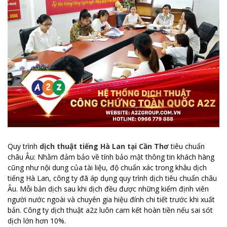
Quy trình
dịch thuật tiếng Hà Lan tại Cần Thơ
tiêu chuẩn
châu Âu: Nhằm đảm bảo về tính bảo mật thông tin khách hàng
cũng như nội dung của tài liệu, độ chuẩn xác trong khâu dịch
tiếng Hà Lan, công ty đã áp dụng quy trình dịch tiêu chuẩn châu
Âu. Mỗi bản dịch sau khi dịch đều được những kiểm định viên
người nước ngoài và chuyên gia hiệu đính chi tiết trước khi xuất
bản. Công ty dịch thuật a2z luôn cam kết hoàn tiền nếu sai sót
dịch lớn hơn 10%.