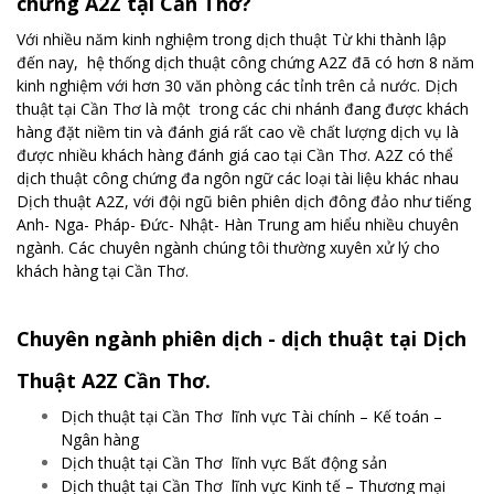
chứng A2Z tại Cần Thơ?
Với nhiều năm kinh nghiệm trong dịch thuật Từ khi thành lập
đến nay, hệ thống dịch thuật công chứng A2Z đã có hơn 8 năm
kinh nghiệm với hơn 30 văn phòng các tỉnh trên cả nước. Dịch
thuật tại Cần Thơ là một trong các chi nhánh đang được khách
hàng đặt niềm tin và đánh giá rất cao về chất lượng dịch vụ là
được nhiều khách hàng đánh giá cao tại Cần Thơ. A2Z có thể
dịch thuật công chứng đa ngôn ngữ các loại tài liệu khác nhau
Dịch thuật A2Z, với đội ngũ biên phiên dịch đông đảo như tiếng
Anh- Nga- Pháp- Đức- Nhật- Hàn Trung am hiểu nhiều chuyên
ngành. Các chuyên ngành chúng tôi thường xuyên xử lý cho
khách hàng tại Cần Thơ.
Chuyên ngành phiên dịch - dịch thuật tại Dịch
Thuật A2Z Cần Thơ.
Dịch thuật tại Cần Thơ lĩnh vực Tài chính – Kế toán –
Ngân hàng
Dịch thuật tại Cần Thơ lĩnh vực Bất động sản
Dịch thuật tại Cần Thơ lĩnh vực Kinh tế – Thương mại