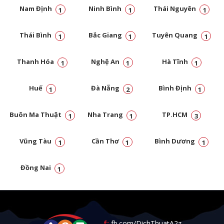
Nam Định
Ninh Bình
Thái Nguyên
1
1
1
Thái Bình
Bắc Giang
Tuyên Quang
1
1
1
Thanh Hóa
Nghệ An
Hà Tĩnh
1
1
1
Huế
Đà Nẵng
Bình Định
1
2
1
Buôn Ma Thuật
Nha Trang
TP.HCM
1
1
3
Vũng Tàu
Cần Thơ
Bình Dương
1
1
1
Đồng Nai
1
f:
fb.com/DichThuatA2z