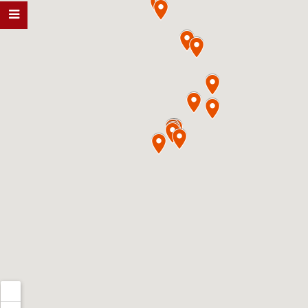
BẮC GIANG
0966.779.888
HƯNG YÊN
0966.779.888
HÀ N
PHÚ THỌ
0966.779.888
THÁI NGUYÊN
0966.779.888
NAM Đ
BẮC NINH
0966.779.888
TUYÊN QUANG
0966.779.888
HẢI DƯ