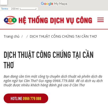
Trang chủ
DỊCH THUẬT CÔNG CHỨNG TẠI CẦN THƠ
DỊCH THUẬT CÔNG CHỨNG TẠI CẦN
THƠ
Bạn đang cần tìm một công ty chuyên dịch thuật và phiên dịch đa
ngôn ngữ tại Cần Thơ? Gọi ngay 0966.779.888 để có dịch vụ dịch
thuật được nhiều khách hàng đánh giá cao ở Cần Thơ
HOTLINE
0966 779 888