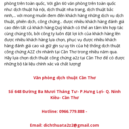
phòng trên toàn quốc, Với gần 60 văn phòng trên toàn quốc
như:
dịch thuật hà nội
, dịch thuật nha trang, dịch thuật bắc
ninh,... với mong muốn đem đến khách hàng những dịch vụ dịch
thuật, phiên dịch, công chứng... được nhiều khách hàng đánh giá
cao đến tất cả khách hàng.Quý khách có thể an tâm khi hợp tác
cùng chúng tôi, bởi công ty luôn đặt lợi ích của khách hàng lên
được nhiều khách hàng lựa chọn, phục vụ được nhiều khách
hàng đánh giá cao và giữ gìn sự uy tín của hệ thống dịch thuật
công chứng A2Z chi nhánh tại Cần Thơ trong nhiều năm qua.
Hãy lựa chọn dịch thuật công chứng a2z tại Cần Thơ để có được
những bộ tài liệu chính xác và chất lượng!
Văn phòng dịch thuật Cần Thơ
Số 648 Đường Ba Mươi Tháng Tư- P.Hưng Lợi- Q. Ninh
Kiều- Cần Thơ
Hotline: 0966.779.888 -
Email: dichthuata2z2@gmail.com