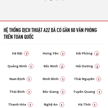
HỆ THỐNG DỊCH THUẬT A2Z ĐÃ CÓ GẦN 60 VĂN PHÒNG
TRÊN TOÀN QUỐC
Hà Nội
Hưng Yên
Hải Phòng
7
1
2
Quảng Ninh
Bắc Ninh
Hải Dương
1
2
2
Nam Định
Ninh Bình
Thái Nguyên
1
1
1
Thái Bình
Bắc Giang
Tuyên Quang
1
1
1
Thanh Hóa
Nghệ An
Hà Tĩnh
1
1
1