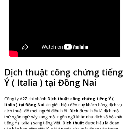
Dịch thuật công chứng tiếng
Ý ( Italia ) tại Đồng Nai
Công ty A2Z chi nhánh
Dịch thuật công chứng tiếng Ý (
Italia ) tại Đồng Nai
xin giới thiệu đến quý khách hàng dịch vụ
dịch thuật để mọi người điều biết.
Dịch
được hiểu là dịch một
thứ ngôn ngữ này sang một ngôn ngữ khác như dịch sổ hộ khẩu
tiếng Ý ( Italia ) sang tiếng Việt.
Dịch thuật
được hiểu là đoạn
văn bản bao gồm việc lý giải ý nghĩa của một đoạn văn trong