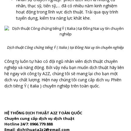
nhân, thạc sỹ, tiến sỹ,… đã có nhiều năm kinh nghiệm
hoạt động trong lĩnh vực dịch thuật. Trải qua quy trình
tuyển dụng, kiểm tra năng lực khắt khe.
Dịch thuật Công chứng tiếng Ý ( Italia ) tại Đồng Nai uy tín chuyên nghiệp
Công ty luôn tự hào có đội ngũ nhân viên dịch thuật chuyên
nghiệp và năng động. Bởi vậy nếu bạn muốn dịch thuật hãy liên
hệ ngay với công ty A2Z, chúng tôi sẽ mang lại cho bạn một
dịch vụ chất lượng. Hiện nay chúng tôi cung cấp dịch vụ Phiên
dịch tiêng Ý ( Italia ) chuyên nghiệp trên toàn quốc.
HỆ THỐNG DỊCH THUẬT A2Z TOÀN QUỐC
Chuyên cung cấp dịch vụ dịch thuật
Hotline 24/7: 0966.779.888
Email: dichthuata2z2@gmail.com