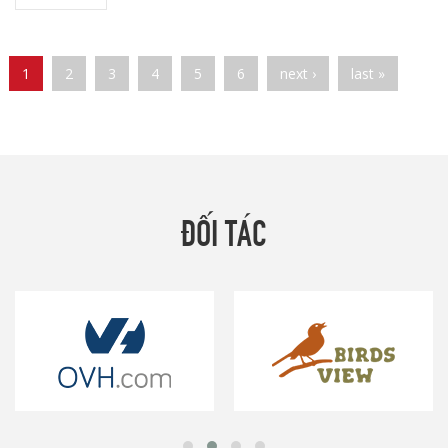
Pages
1
2
3
4
5
6
next ›
last »
ĐỐI TÁC