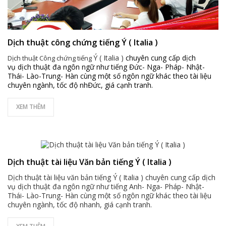
Dịch thuật công chứng tiếng Ý ( Italia )
Ý ( Italia )
chuyên cung cấp dịch
Dịch thuật Công chứng tiếng
vụ dịch thuật đa ngôn ngữ như tiếng Đức- Nga- Pháp- Nhật-
Thái- Lào-Trung- Hàn cùng một số ngôn ngữ khác theo tài liệu
chuyên ngành, tốc độ nhĐức, giá cạnh tranh.
XEM THÊM
Dịch thuật tài liệu Văn bản tiếng Ý ( Italia )
Dịch thuật tài liệu văn bản tiếng Ý ( Italia ) chuyên cung cấp dịch
vụ dịch thuật đa ngôn ngữ như tiếng Anh- Nga- Pháp- Nhật-
Thái- Lào-Trung- Hàn cùng một số ngôn ngữ khác theo tài liệu
chuyên ngành, tốc độ nhanh, giá cạnh tranh.