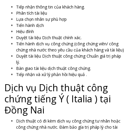
Tiếp nhận thông tin của khách hàng.
Phân tích tài liệu
Lựa chọn nhân sự phù hợp
Tiến hành dịch
Hiệu đính
Duyệt tài liệu Dịch thuật chính xác.
Tiến hành dịch vụ công chứng (công chứng viên/ công
chứng nhà nước theo yêu cầu của khách hàng và tài liệu)
Duyệt tài liệu Dịch thuật công chứng Chuẩn giá trị pháp
lý.
Bàn giao tài liệu dịch thuật công chứng.
Tiếp nhận và xử lý phản hồi hiệu quả .
Dịch vụ Dịch thuật công
chứng tiếng Ý ( Italia ) tại
Đồng Nai
Dịch thuật có đi kèm dịch vụ công chứng tư nhân hoặc
công chứng nhà nước. Đàm bảo gía trị pháp lý cho tài