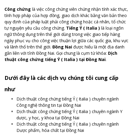
Công chứng
là việc công chứng viên chứng nhận tính xác thực,
tính hợp pháp của hợp đồng, giao dịch khác bằng văn bản theo
quy định của pháp luật phải công chứng hoặc cá nhân, tổ chức
tự nguyện yêu cầu công chứng.
Tiếng Ý ( Italia )
là loại ngôn
ngữ thông dụng trên thế giới dùng trong việc giao tiếp hàng
ngày phục vụ cho công việc thuận lợi giữa các quốc gia, khu vực
và lãnh thổ trên thế giới.
Đồng Nai
được hiểu là một địa danh
gắn liền với tỉnh Đồng Nai. Gọi chung là cụm từ khóa:
Dịch
thuật công chứng tiếng Ý ( Italia ) tại Đồng Nai
.
Dưới đây là các dịch vụ chúng tôi cung cấp
như
Dịch thuật công chứng tiếng Ý ( Italia ) chuyên ngành
Công nghệ thông tin tại Đồng Nai
Dịch thuật công chứng tiếng Ý ( Italia ) chuyên ngành Y
dược, y học, y khoa tại Đồng Nai
Dịch thuật công chứng tiếng Ý ( Italia ) chuyên ngành
Dược phẩm, hóa chất tại Đồng Nai