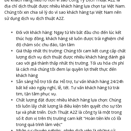
địa chỉ dịch thuật được nhiều khách hàng lựa chọn tại Việt Nam.
Chúng tôi xin chia sẻ lý do vì sao khách hàng tại Việt Nam nên
sử dụng dịch vụ dịch thuật A2Z.
Đối với khách hàng: Ngay từ khi bắt đầu cho đến lúc kết
thúc hợp đồng, khách hàng sẽ luôn được trải nghiệm chế
độ chăm sóc chu đáo, tận tâm
Giá thấp nhất thị trường: Chúng tôi cam kết cung cấp chất
lượng dịch vụ dịch thuật được nhiều khách hàng đánh giá
cao với giá thành thấp nhất thị trường. Tối ưu hóa chi phí
là cách mà chúng tôi đem lại quyền lợi thiết thực đến
khách hàng
Sẵn sàng hỗ trợ tối đa: Hỗ trợ, tư vấn khách hàng 24/24h
bất kể vào ngày nghỉ, lễ, tết. Tư vấn khách hàng từ trái
tim, tận tâm phục vụ.
Chất lượng đặt được nhiều khách hàng lựa chọn: Chúng
tôi luôn lấy chất lượng là điều kiện tiên quyết cho sự tồn
tại và phát triển. Dịch Thuật A2Z là công ty là một trong
số ít đơn vị trên thị trường cam kết “Hoàn tiền khi có lỗi
trong quá trình làm việc”
Nhân sự chuyên nghiệp: phiên dịch viên là những cử