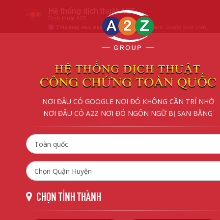
NƠI ĐÂU CÓ GOOGLE NƠI ĐÓ KHÔNG CẦN TRÍ NHỚ
NƠI ĐÂU CÓ A2Z NƠI ĐÓ NGÔN NGỮ BỊ SAN BẰNG
CHỌN TỈNH THÀNH