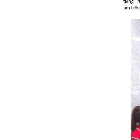
tiếng T
am hiểu 