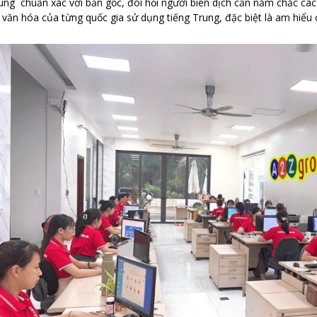
rung chuẩn xác với bản gốc, đòi hỏi người biên dịch cần nắm chắc c
văn hóa của từng quốc gia sử dụng tiếng Trung, đặc biệt là am hiểu 