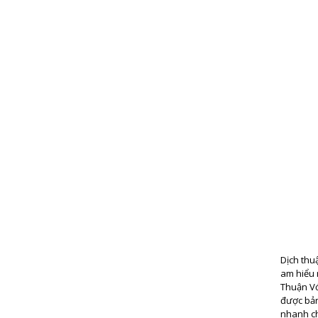
Dịch thu
am hiểu 
Thuận Vớ
được bản
nhanh ch