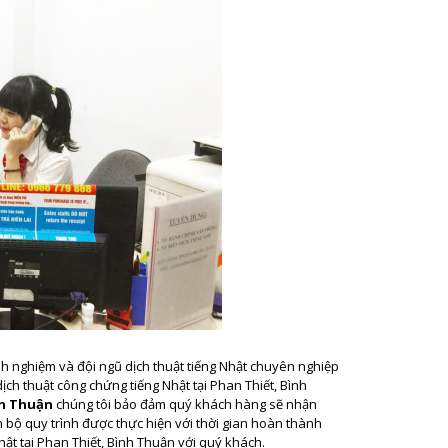
nh nghiệm và đội ngũ dịch thuật tiếng Nhật chuyên nghiệp
ch thuật công chứng tiếng Nhật tại Phan Thiết, Bình
nh Thuận
chúng tôi bảo đảm quý khách hàng sẽ nhận
 bộ quy trình được thực hiện với thời gian hoàn thành
ật tại Phan Thiết, Bình Thuận với quý khách.