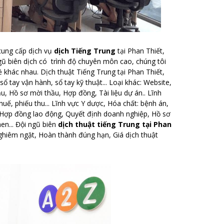
cung cấp dịch vụ
dịch Tiếng Trung
tại Phan Thiết,
gũ biên dịch có trình độ chuyên môn cao, chúng tôi
 khác nhau. Dịch thuật Tiếng Trung tại Phan Thiết,
sổ tay vận hành, sổ tay kỹ thuật... Loại khác: Website,
u, Hồ sơ mời thầu, Hợp đồng, Tài liệu dự án.. Lĩnh
thuế, phiếu thu... Lĩnh vực Y dược, Hóa chất: bệnh án,
, Hợp đồng lao động, Quyết định doanh nghiệp, Hồ sơ
hen... Đội ngũ biên
dịch thuật tiếng Trung tại Phan
nghiêm ngặt, Hoàn thành đúng hạn, Giá dịch thuật