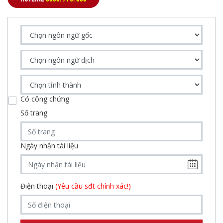
Có công chứng
Số trang
Ngày nhận tài liệu
Điện thoại
(Yêu cầu sđt chính xác!)