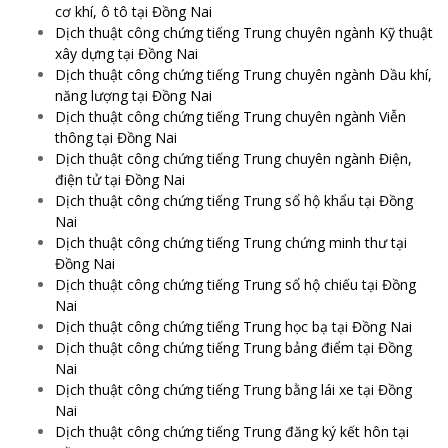
cơ khí, ô tô tại Đồng Nai
Dịch thuật công chứng tiếng Trung chuyên ngành Kỹ thuật
xây dựng tại Đồng Nai
Dịch thuật công chứng tiếng Trung chuyên ngành Dầu khí,
năng lượng tại Đồng Nai
Dịch thuật công chứng tiếng Trung chuyên ngành Viễn
thông tại Đồng Nai
Dịch thuật công chứng tiếng Trung chuyên ngành Điện,
điện tử tại Đồng Nai
Dịch thuật công chứng tiếng Trung sổ hộ khẩu tại Đồng
Nai
Dịch thuật công chứng tiếng Trung chứng minh thư tại
Đồng Nai
Dịch thuật công chứng tiếng Trung sổ hộ chiếu tại Đồng
Nai
Dịch thuật công chứng tiếng Trung học bạ tại Đồng Nai
Dịch thuật công chứng tiếng Trung bảng điểm tại Đồng
Nai
Dịch thuật công chứng tiếng Trung bằng lái xe tại Đồng
Nai
Dịch thuật công chứng tiếng Trung đăng ký kết hôn tại