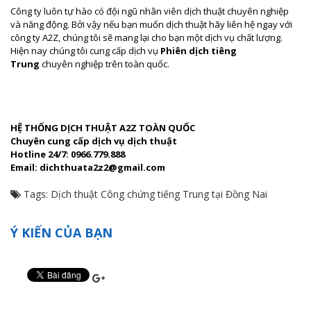
Công ty luôn tự hào có đội ngũ nhân viên dịch thuật chuyên nghiệp
và năng động. Bởi vậy nếu bạn muốn dịch thuật hãy liên hệ ngay với
công ty A2Z, chúng tôi sẽ mang lại cho bạn một dịch vụ chất lượng.
Hiện nay chúng tôi cung cấp dịch vụ
Phiên dịch tiêng
Trung
chuyên nghiệp trên toàn quốc.
HỆ THỐNG DỊCH THUẬT A2Z TOÀN QUỐC
Chuyên cung cấp dịch vụ dịch thuật
Hotline 24/7:
0966.779.888
Email: dichthuata2z2@gmail.com
Tags:
Dịch thuật Công chứng tiếng Trung tại Đồng Nai
Ý KIẾN CỦA BẠN