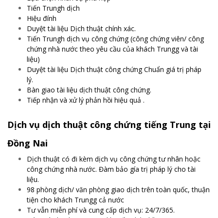
Tiến Trungh dịch
Hiệu đính
Duyệt tài liệu Dịch thuật chính xác.
Tiến Trungh dịch vụ công chứng (công chứng viên/ công
chứng nhà nước theo yêu cầu của khách Trungg và tài
liệu)
Duyệt tài liệu Dịch thuật công chứng Chuẩn giá trị pháp
lý.
Bàn giao tài liệu dịch thuật công chứng.
Tiếp nhận và xử lý phản hồi hiệu quả .
Dịch vụ dịch thuật công chứng tiếng Trung tại
Đồng Nai
Dịch thuật có đi kèm dịch vụ công chứng tư nhân hoặc
công chứng nhà nước. Đàm bảo gía trị pháp lý cho tài
liệu.
98 phòng dịch/ văn phòng giao dịch trên toàn quốc, thuận
tiện cho khách Trungg cả nước
Tư vẫn miễn phí và cung cấp dịch vụ: 24/7/365.