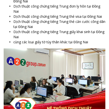
Đồng Nai
Dịch thuật công chứng tiếng Trung đơn ly hôn tại Đồng
Nai
Dịch thuật công chứng tiếng Trung thẻ visa tại Đồng Nai
Dịch thuật công chứng tiếng Trung thẻ căn cước công dân
tại Đồng Nai
Dịch thuật công chứng tiếng Trung giấy khai sinh tại Đồng
Nai
cùng các loại giấy tờ tùy thân khác tại Đồng Nai