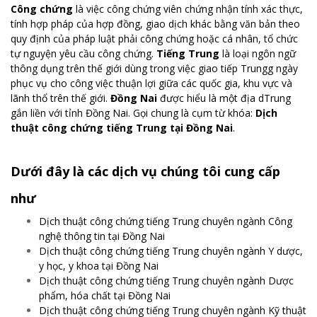
Công chứng
là việc công chứng viên chứng nhận tính xác thực,
tính hợp pháp của hợp đồng, giao dịch khác bằng văn bản theo
quy định của pháp luật phải công chứng hoặc cá nhân, tổ chức
tự nguyện yêu cầu công chứng.
Tiếng Trung
là loại ngôn ngữ
thông dụng trên thế giới dùng trong việc giao tiếp Trungg ngày
phục vụ cho công việc thuận lợi giữa các quốc gia, khu vực và
lãnh thổ trên thế giới.
Đồng Nai
được hiểu là một địa dTrung
gắn liền với tỉnh Đồng Nai. Gọi chung là cụm từ khóa:
Dịch
thuật công chứng tiếng Trung tại Đồng Nai
.
Dưới đây là các dịch vụ chúng tôi cung cấp
như
Dịch thuật công chứng tiếng Trung chuyên ngành Công
nghệ thông tin tại Đồng Nai
Dịch thuật công chứng tiếng Trung chuyên ngành Y dược,
y học, y khoa tại Đồng Nai
Dịch thuật công chứng tiếng Trung chuyên ngành Dược
phẩm, hóa chất tại Đồng Nai
Dịch thuật công chứng tiếng Trung chuyên ngành Kỹ thuật