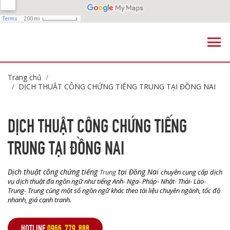
Trang chủ
DỊCH THUẬT CÔNG CHỨNG TIẾNG TRUNG TẠI ĐỒNG NAI
DỊCH THUẬT CÔNG CHỨNG TIẾNG
TRUNG TẠI ĐỒNG NAI
Dịch thuật công chứng tiếng
tại Đồng Nai
Trung
chuyên cung cấp dịch
vụ dịch thuật đa ngôn ngữ như tiếng Anh- Nga- Pháp- Nhật- Thái- Lào-
Trung- Trung cùng một số ngôn ngữ khác theo tài liệu chuyên ngành, tốc độ
nhanh, giá cạnh tranh.
HOTLINE
0966. 779. 888