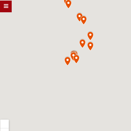
BẮC GIANG
0966.779.888
HƯNG YÊN
0966.779.888
HÀ N
PHÚ THỌ
0966.779.888
THÁI NGUYÊN
0966.779.888
NAM Đ
BẮC NINH
0966.779.888
TUYÊN QUANG
0966.779.888
HẢI DƯ