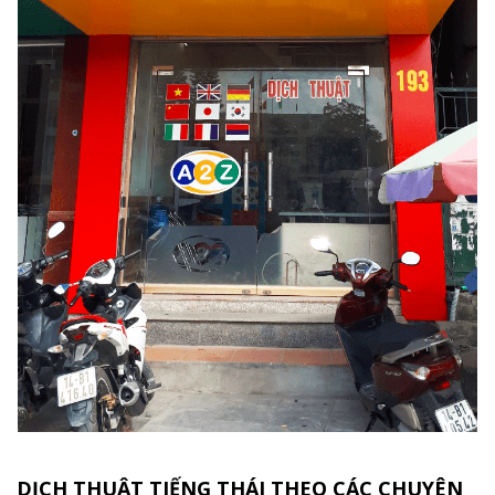
DỊCH THUẬT TIẾNG THÁI THEO CÁC CHUYÊN