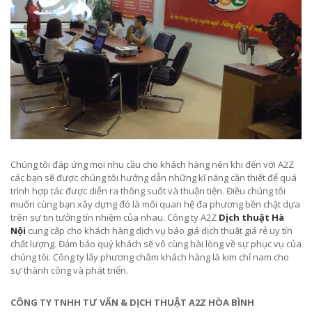
Chúng tôi đáp ứng mọi nhu cầu cho khách hàng nên khi đến với A2Z
các bạn sẽ được chúng tôi hướng dẫn những kĩ năng cần thiết để quá
trình hợp tác được diễn ra thông suốt và thuận tiện. Điều chúng tôi
muốn cùng bạn xây dựng đó là mối quan hệ đa phương bền chặt dựa
trên sự tin tưởng tín nhiệm của nhau. Công ty A2Z
Dịch thuật Hà
Nội
cung cấp cho khách hàng dịch vụ báo giá dịch thuật giá rẻ uy tín
chất lượng. Đảm bảo quý khách sẽ vô cùng hài lòng về sự phục vụ của
chúng tôi. Công ty lấy phương châm khách hàng là kim chỉ nam cho
sự thành công và phát triển.
CÔNG TY TNHH TƯ VẤN & DỊCH THUẬT A2Z HÒA BÌNH