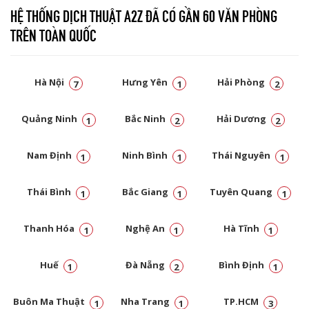
HỆ THỐNG DỊCH THUẬT A2Z ĐÃ CÓ GẦN 60 VĂN PHÒNG
TRÊN TOÀN QUỐC
Hà Nội
Hưng Yên
Hải Phòng
7
1
2
Quảng Ninh
Bắc Ninh
Hải Dương
1
2
2
Nam Định
Ninh Bình
Thái Nguyên
1
1
1
Thái Bình
Bắc Giang
Tuyên Quang
1
1
1
Thanh Hóa
Nghệ An
Hà Tĩnh
1
1
1
Huế
Đà Nẵng
Bình Định
1
2
1
Buôn Ma Thuật
Nha Trang
TP.HCM
1
1
3