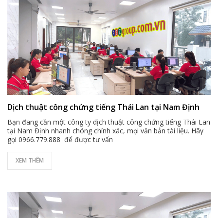
Dịch thuật công chứng tiếng Thái Lan tại Nam Định
Bạn đang cần một công ty dịch thuật công chứng tiếng Thái Lan
tại Nam Định nhanh chóng chính xác, mọi văn bản tài liệu. Hãy
gọi 0966.779.888 để được tư vấn
XEM THÊM