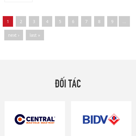
Pages
1
2
3
4
5
6
7
8
9
…
next ›
last »
ĐỐI TÁC