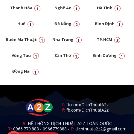
Thanh Hóa
Nghệ An
Hà Tĩnh
1
1
1
Huế
Đà Nẵng
Bình Định
1
2
1
Buôn Ma Thuật
Nha Trang
TP.HCM
1
1
3
Vũng Tàu
Cần Thơ
Bình Dương
1
1
1
Đồng Nai
1
f:
fb.com/DichThuatA2z
f:
fb.com/DichThuatA2z
A:
HỆ THỐNG DỊCH THUẬT A2Z TOÀN QUỐC
T:
0966.779.888
-
0966779888
-
E:
dichthuata2z2@gmail.com