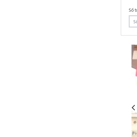
Số t
,
,