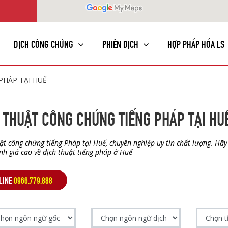
DỊCH CÔNG CHỨNG
PHIÊN DỊCH
HỢP PHÁP HÓA LS
PHÁP TẠI HUẾ
 THUẬT CÔNG CHỨNG TIẾNG PHÁP TẠI HU
ật công chứng tiếng Pháp tại Huế, chuyên nghiệp uy tín chất lượng. Hãy
h giá cao về dịch thuật tiếng pháp ở Huế
LINE
0966.779.888