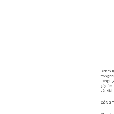
Dịch thu
trong nh
trong n
gây lầm 
bản dịch 
CÔNG T