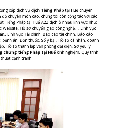
cung cấp dịch vụ
dịch Tiếng Pháp
tại Huế chuyên
nh độ chuyên môn cao, chúng tôi còn cộng tác với các
t Tiếng Pháp tại Huế A2Z dịch ở nhiều lĩnh vực như:
hác: Website, Hồ sơ chuyển giao công nghệ..... Lĩnh vực
n.. Lĩnh vực Tài chính: Báo cáo tài chính, Báo cáo
hất: bệnh án, Đơn thuốc, Sổ y bạ... Hồ sơ cá nhân, doanh
p, Hồ sơ thành lập văn phòng đại diện, Sơ yếu lý
g chứng tiếng Pháp tại Huế
kinh nghiệm, Quy trình
thuật cạnh tranh.