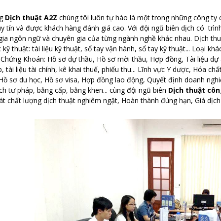
ng
Dịch thuật A2Z
chúng tôi luôn tự hào là một trong những công ty 
y tín và được khách hàng đánh giá cao. Với đội ngũ biên dịch có trì
gia ngôn ngữ và chuyên gia của từng ngành nghề khác nhau. Dịch thuậ
 kỹ thuật: tài liệu kỹ thuật, sổ tay vận hành, sổ tay kỹ thuật... Loại k
 Chứng Khoán: Hồ sơ dự thầu, Hồ sơ mời thầu, Hợp đồng, Tài liệu dự á
, tài liệu tài chính, kê khai thuế, phiếu thu... Lĩnh vực Y dược, Hóa c
Hồ sơ du học, Hồ sơ visa, Hợp đồng lao động, Quyết định doanh nghiệ
 lịch tư pháp, bằng cấp, bằng khen... cùng đội ngũ biên
Dịch thuật côn
t chất lượng dịch thuật nghiêm ngặt, Hoàn thành đúng hạn, Giá dịch 