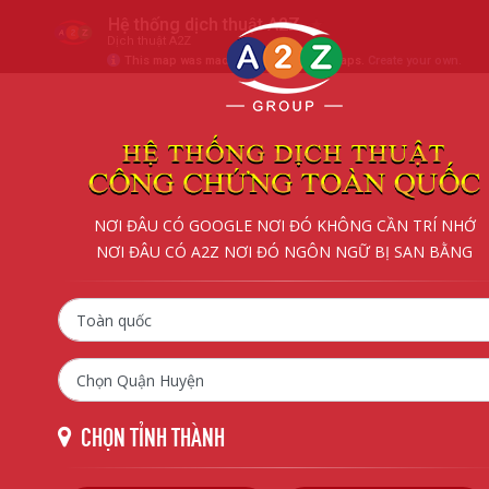
NƠI ĐÂU CÓ GOOGLE NƠI ĐÓ KHÔNG CẦN TRÍ NHỚ
NƠI ĐÂU CÓ A2Z NƠI ĐÓ NGÔN NGỮ BỊ SAN BẰNG
CHỌN TỈNH THÀNH