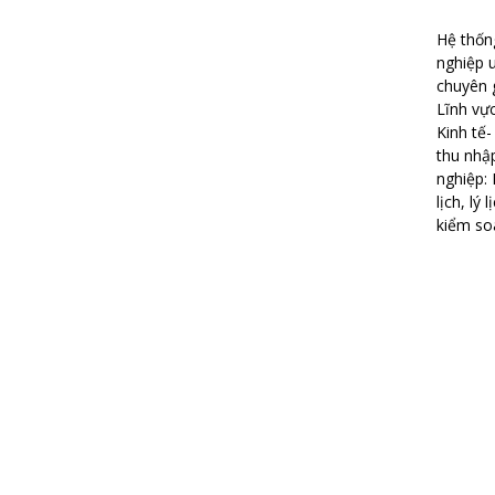
Hệ thố
nghiệp u
chuyên 
Lĩnh vực
Kinh tế-
thu nhập
nghiệp: 
lịch, lý
kiểm soá