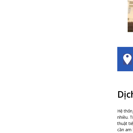
Dịc
Hệ thố
nhiều. T
thuật t
cần am 