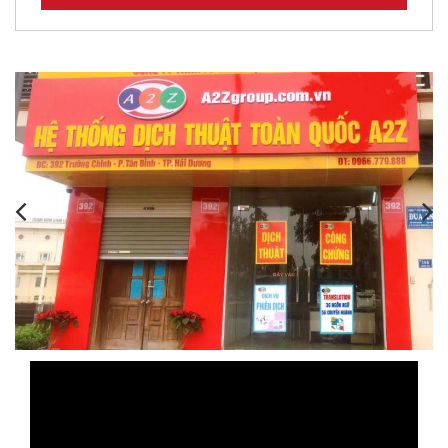
,
,
,
,
,
,
,