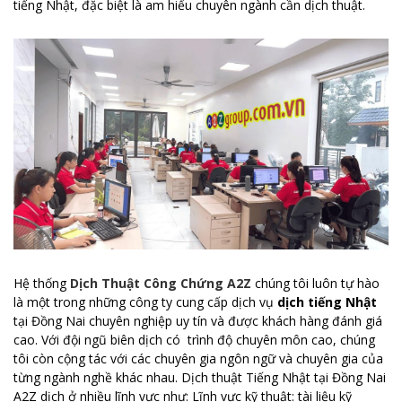
tiếng Nhật, đặc biệt là am hiểu chuyên ngành cần dịch thuật.
Hệ thống
Dịch Thuật Công Chứng A2Z
chúng tôi luôn tự hào
là một trong những công ty cung cấp dịch vụ
dịch tiếng Nhật
tại Đồng Nai chuyên nghiệp uy tín và được khách hàng đánh giá
cao. Với đội ngũ biên dịch có trình độ chuyên môn cao, chúng
tôi còn cộng tác với các chuyên gia ngôn ngữ và chuyên gia của
từng ngành nghề khác nhau. Dịch thuật Tiếng Nhật tại Đồng Nai
A2Z dịch ở nhiều lĩnh vực như: Lĩnh vực kỹ thuật: tài liệu kỹ