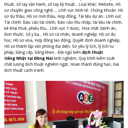
thuật, sổ tay vận hành, sổ tay kỹ thuật... Loại khác: Website, Hồ
sơ chuyển giao công nghệ..... Lĩnh vực Kinh tế- Chứng Khoán: Hồ
sơ dự thầu, Hồ sơ mời thầu, Hợp đồng, Tài liệu dự án.. Lĩnh vực
Tài chính: Báo cáo tài chính, Báo cáo thu nhập, tài liệu tài chính,
kê khai thuế, phiếu thu... Lĩnh vực Y dược, Hóa chất: bệnh án,
Đơn thuốc, Sổ y bạ... Hồ sơ cá nhân, doanh nghiệp: Hồ sơ du
học, Hồ sơ visa, Hợp đồng lao động, Quyết định doanh nghiệp,
Hồ sơ thành lập văn phòng đại diện, Sơ yếu lý lịch, lý lịch tư
pháp, bằng cấp, bằng khen... Đội ngũ biên
dịch thuật
tiếng Nhật tại Đồng Nai
kinh nghiệm, Quy trình kiểm soát
chất lượng dịch thuật nghiêm ngặt, Hoàn thành đúng hạn, Giá
dịch thuật cạnh tranh.