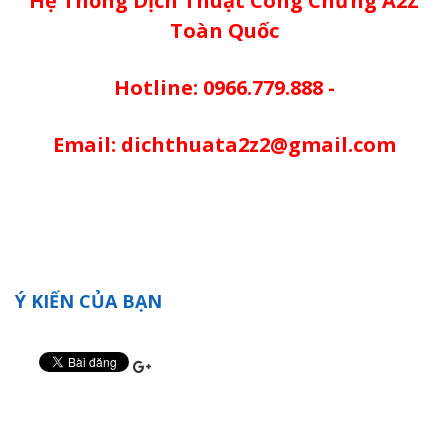
Hệ Thống Dịch Thuật Công Chứng A2Z
Toàn Quốc
Hotline: 0966.779.888 -
Email: dichthuata2z2@gmail.com
Ý KIẾN CỦA BẠN