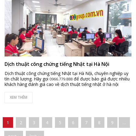
Dịch thuật công chứng tiếng Nhật tại Hà Nội
Dịch thuật công chứng tiếng Nhật tại Hà Nội, chuyên nghiệp uy
tín chất lượng. Hãy gọi
để được báo giá được nhiều
0966.779.888
khách hàng đánh giá cao về dịch thuật tiếng nhật ở hà nội
XEM THÊM
Pages
1
2
3
4
5
6
7
8
9
…