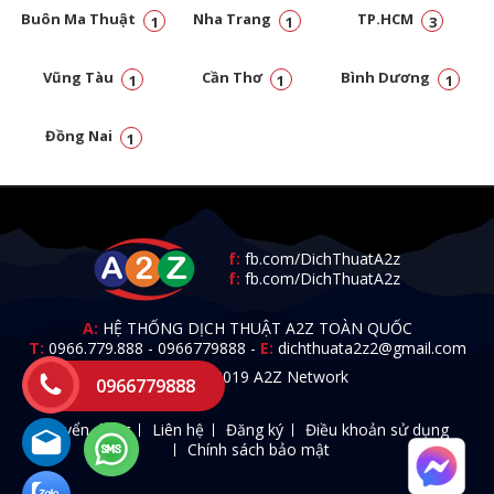
Buôn Ma Thuật
Nha Trang
TP.HCM
1
1
3
Vũng Tàu
Cần Thơ
Bình Dương
1
1
1
Đồng Nai
1
f:
fb.com/DichThuatA2z
f:
fb.com/DichThuatA2z
A:
HỆ THỐNG DỊCH THUẬT A2Z TOÀN QUỐC
T:
0966.779.888
-
0966779888
-
E:
dichthuata2z2@gmail.com
© 2009 - 2019 A2Z Network
0966779888
Tuyển dụng
Liên hệ
Đăng ký
Điều khoản sử dụng
Chính sách bảo mật