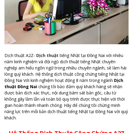
Dịch thuật A2Z-
Dịch thuật
tiếng Nhật tại Đồng Nai với nhiều
năm kinh nghiệm và đội ngũ dịch thuật tiếng Nhật chuyên
nghiệp am hiểu ngôn ngữ trong nhiều chuyên ngành, sẽ làm hài
lòng quý khách. Hệ thống dịch thuật công chứng tiếng Nhật tại
Đồng Nai Với kinh nghiệm hoạt động 8 năm trong ngành
Dịch
thuật Đồng Nai
chúng tôi bảo đảm quý khách hàng sẽ nhận
được bản dịch xác thực, nội dung bám sát bản gốc, câu từ
không gây lầm lẫn và toàn bộ quy trình được thực hiện với thời
gian hoàn thành nhanh chóng. Hãy để chúng tôi chứng minh
năng lực trên mỗi bản dịch thuật tiếng Nhật tại Đồng Nai với quý
khách.