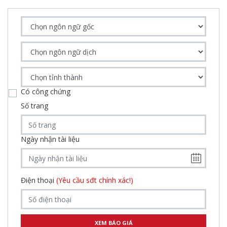
Có công chứng
Số trang
Ngày nhận tài liệu
Điện thoại
(Yêu cầu sđt chính xác!)