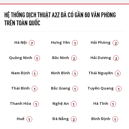
HỆ THỐNG DỊCH THUẬT A2Z ĐÃ CÓ GẦN 60 VĂN PHÒNG
TRÊN TOÀN QUỐC
Hà Nội
Hưng Yên
Hải Phòng
7
1
2
Quảng Ninh
Bắc Ninh
Hải Dương
1
2
2
Nam Định
Ninh Bình
Thái Nguyên
1
1
1
Thái Bình
Bắc Giang
Tuyên Quang
1
1
1
Thanh Hóa
Nghệ An
Hà Tĩnh
1
1
1
Huế
Đà Nẵng
Bình Định
1
2
1