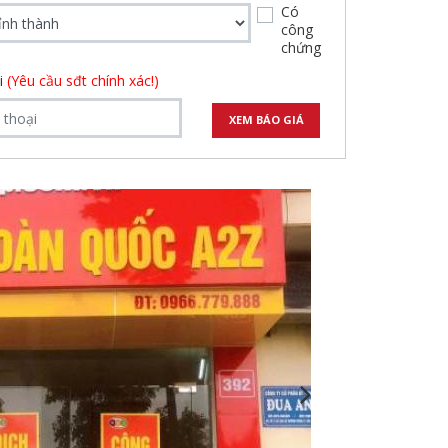
Có
công
chứng
ại
(Yêu cầu sđt chính xác!)