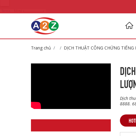
Trang chủ
DỊCH THUẬT CÔNG CHỨNG TIẾNG LÀ
DỊCH
LƯỢ
Dịch thu
8888. 6
HOT