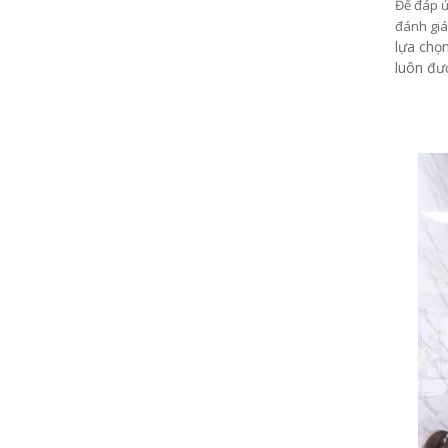
Để đáp ứ
đánh giá
lựa chọn
luôn đư