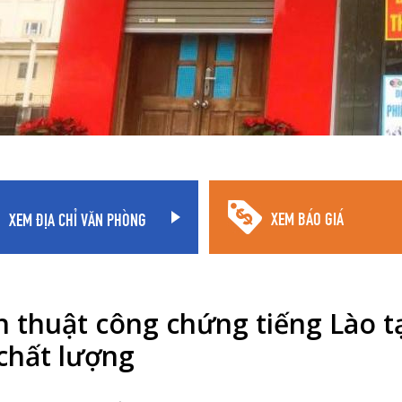
XEM ĐỊA CHỈ VĂN PHÒNG
XEM BÁO GIÁ
h thuật công chứng tiếng Lào tại
 chất lượng