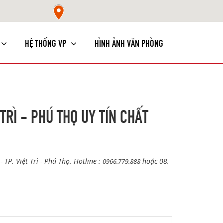
HỆ THỐNG VP
HÌNH ẢNH VĂN PHÒNG
TRÌ - PHÚ THỌ UY TÍN CHẤT
 TP. Việt Trì - Phú Thọ. Hotline :
hoặc 08.
0966.779.888