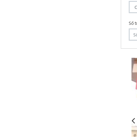
Số t
,
,