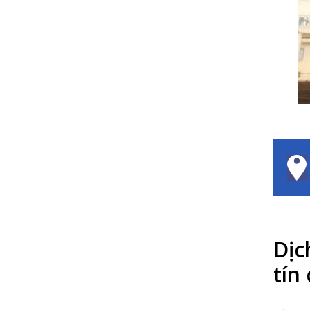
Dịc
tín