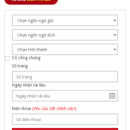
Có công chứng
Số trang
Ngày nhận tài liệu
Điện thoại
(Yêu cầu sđt chính xác!)