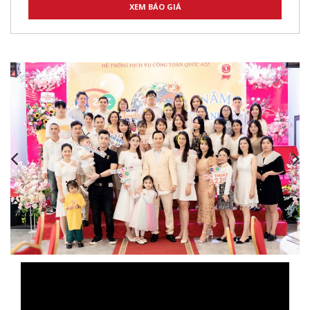
,
,
,
,
,
,
,