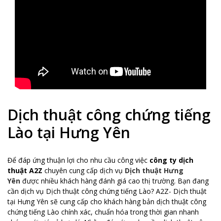
Dịch thuật công chứng tiếng
Lào tại Hưng Yên
Để đáp ứng thuận lợi cho nhu cầu công việc
công ty dịch
thuật A2Z
chuyên cung cấp dịch vụ
Dịch thuật Hưng
Yên
được nhiều khách hàng đánh giá cao thị trường. Bạn đang
cần dịch vụ Dịch thuật công chứng tiếng Lào? A2Z- Dịch thuật
tại Hưng Yên sẽ cung cấp cho khách hàng bản dịch thuật công
chứng tiếng Lào chính xác, chuẩn hóa trong thời gian nhanh