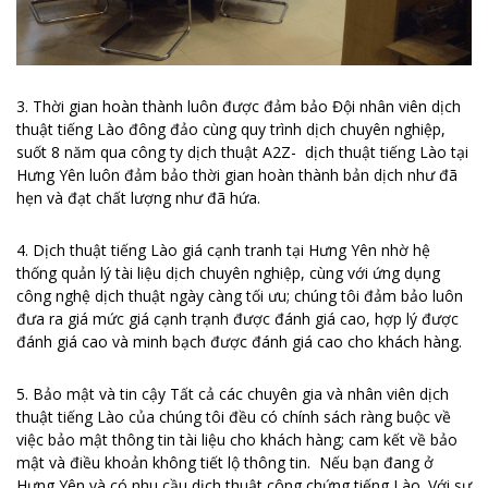
3. Thời gian hoàn thành luôn được đảm bảo Đội nhân viên dịch
thuật tiếng Lào đông đảo cùng quy trình dịch chuyên nghiệp,
suốt 8 năm qua công ty dịch thuật A2Z- dịch thuật tiếng Lào tại
Hưng Yên luôn đảm bảo thời gian hoàn thành bản dịch như đã
hẹn và đạt chất lượng như đã hứa.
4. Dịch thuật tiếng Lào giá cạnh tranh tại Hưng Yên nhờ hệ
thống quản lý tài liệu dịch chuyên nghiệp, cùng với ứng dụng
công nghệ dịch thuật ngày càng tối ưu; chúng tôi đảm bảo luôn
đưa ra giá mức giá cạnh trạnh được đánh giá cao, hợp lý được
đánh giá cao và minh bạch được đánh giá cao cho khách hàng.
5. Bảo mật và tin cậy Tất cả các chuyên gia và nhân viên dịch
thuật tiếng Lào của chúng tôi đều có chính sách ràng buộc về
việc bảo mật thông tin tài liệu cho khách hàng; cam kết về bảo
mật và điều khoản không tiết lộ thông tin. Nếu bạn đang ở
Hưng Yên và có nhu cầu dịch thuật công chứng tiếng Lào. Với sự