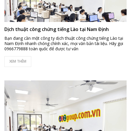
Dịch thuật công chứng tiếng Lào tại Nam Định
Bạn đang cần một công ty dịch thuật công chứng tiếng Lào tại
Nam Định nhanh chóng chính xác, mọi văn bản tài liệu. Hãy gọi
0966779888 toàn quốc để được tư vấn
XEM THÊM