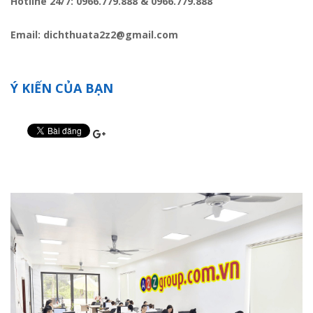
Hotline 24/7: 0966.779.888 & 0966.779.888
Email: dichthuata2z2@gmail.com
Ý KIẾN CỦA BẠN