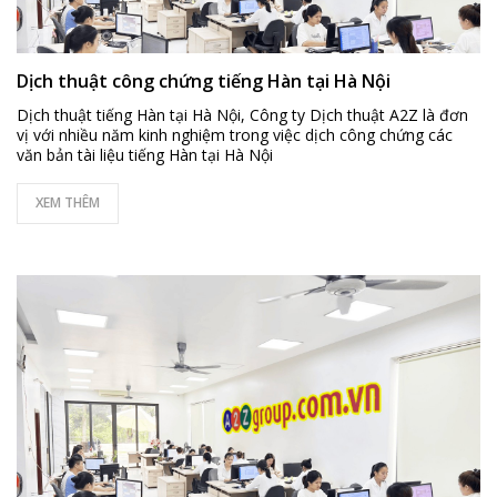
Dịch thuật công chứng tiếng Hàn tại Hà Nội
Dịch thuật tiếng Hàn tại Hà Nội, Công ty Dịch thuật A2Z là đơn
vị với nhiều năm kinh nghiệm trong việc dịch công chứng các
văn bản tài liệu tiếng Hàn tại Hà Nội
XEM THÊM