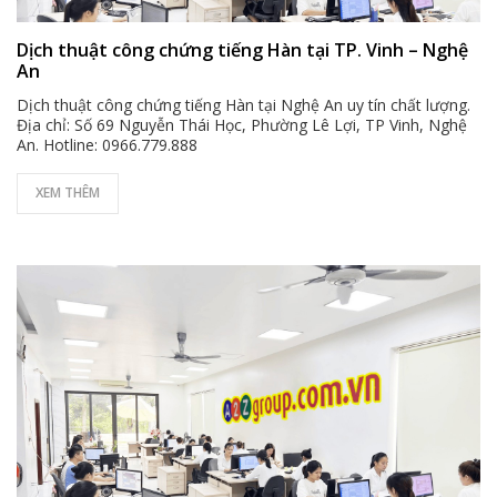
Dịch thuật công chứng tiếng Hàn tại TP. Vinh – Nghệ
An
Dịch thuật công chứng tiếng Hàn tại Nghệ An uy tín chất lượng.
Địa chỉ: Số 69 Nguyễn Thái Học, Phường Lê Lợi, TP Vinh, Nghệ
An. Hotline: 0966.779.888
XEM THÊM