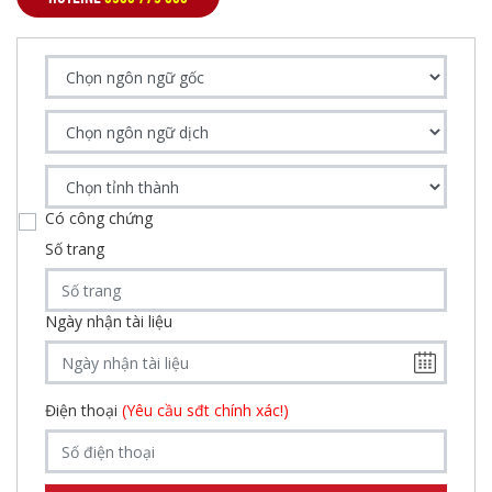
Có công chứng
Số trang
Ngày nhận tài liệu
Điện thoại
(Yêu cầu sđt chính xác!)