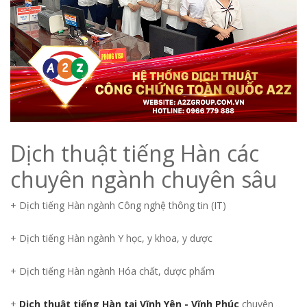
Dịch thuật tiếng Hàn các
chuyên ngành chuyên sâu
+ Dịch tiếng Hàn ngành Công nghệ thông tin (IT)
+ Dịch tiếng Hàn ngành Y học, y khoa, y dược
+ Dịch tiếng Hàn ngành Hóa chất, dược phẩm
+
Dịch thuật tiếng Hàn tại Vĩnh Yên - Vĩnh Phúc
chuyên