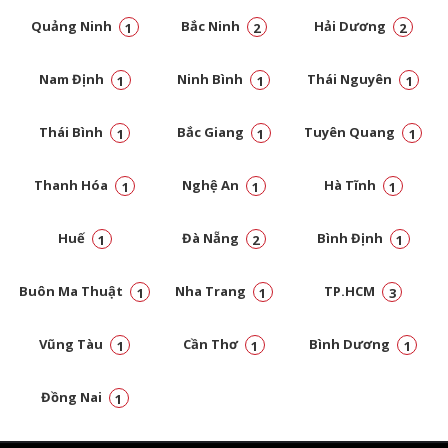
Quảng Ninh
Bắc Ninh
Hải Dương
1
2
2
Nam Định
Ninh Bình
Thái Nguyên
1
1
1
Thái Bình
Bắc Giang
Tuyên Quang
1
1
1
Thanh Hóa
Nghệ An
Hà Tĩnh
1
1
1
Huế
Đà Nẵng
Bình Định
1
2
1
Buôn Ma Thuật
Nha Trang
TP.HCM
1
1
3
Vũng Tàu
Cần Thơ
Bình Dương
1
1
1
Đồng Nai
1