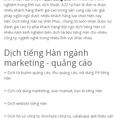
nghiệm trong lĩnh vực dịch thuật, A2Z tự hào là đơn vị được
nhiều khách hàng đánh giá cao trong việc cung cấp các giải
pháp ngôn ngữ được nhiều khách hàng lựa chọn hiện nay.
Việc Dịch tiếng Hàn tại Vĩnh Phúc, chúng tôi luôn nhận được sự
đánh giá cao từ phía khách hàng! Đội ngũ dịch tiếng Hàn có
nhiều năm kinh nghiệm biên dịch tài liệu tiếng Hàn cho nhiều
công ty, ngành nghề trong nhiều lĩnh vực khác nhau.
Dịch tiếng Hàn ngành
marketing - quảng cáo
+ Dịch tờ bướm quảng cáo, thư quảng cáo, nội dung PR tiếng
Hàn
+ Dịch nội dung marketing, user manual, bao bì tiếng Hàn
+ Dịch website tiếng Hàn
+ Dịch hồ sơ công ty, brochure công ty, catalogue giới thiệu sản