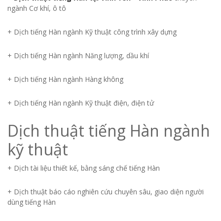
ngành Cơ khí, ô tô
+ Dịch tiếng Hàn ngành Kỹ thuật công trình xây dựng
+ Dịch tiếng Hàn ngành Năng lượng, dầu khí
+ Dịch tiếng Hàn ngành Hàng không
+ Dịch tiếng Hàn ngành Kỹ thuật điện, điện tử
Dịch thuật tiếng Hàn ngành
kỹ thuật
+ Dịch tài liệu thiết kế, bằng sáng chế tiếng Hàn
+ Dịch thuật báo cáo nghiên cứu chuyên sâu, giao diện người
dùng tiếng Hàn