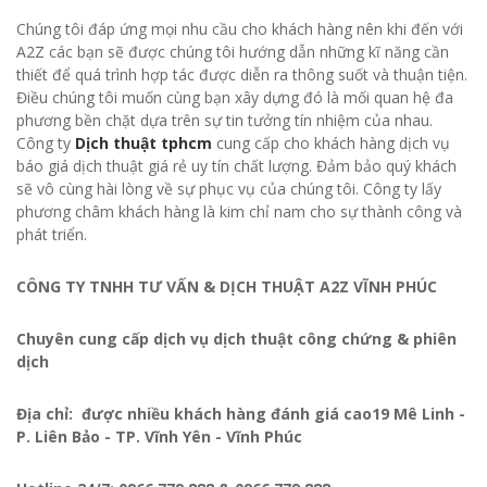
Chúng tôi đáp ứng mọi nhu cầu cho khách hàng nên khi đến với
A2Z các bạn sẽ được chúng tôi hướng dẫn những kĩ năng cần
thiết để quá trình hợp tác được diễn ra thông suốt và thuận tiện.
Điều chúng tôi muốn cùng bạn xây dựng đó là mối quan hệ đa
phương bền chặt dựa trên sự tin tưởng tín nhiệm của nhau.
Công ty
Dịch thuật tphcm
cung cấp cho khách hàng dịch vụ
báo giá dịch thuật giá rẻ uy tín chất lượng. Đảm bảo quý khách
sẽ vô cùng hài lòng về sự phục vụ của chúng tôi. Công ty lấy
phương châm khách hàng là kim chỉ nam cho sự thành công và
phát triển.
CÔNG TY TNHH TƯ VẤN & DỊCH THUẬT A2Z VĨNH PHÚC
Chuyên cung cấp dịch vụ dịch thuật công chứng & phiên
dịch
Địa chỉ: được nhiều khách hàng đánh giá cao19 Mê Linh -
P. Liên Bảo - TP. Vĩnh Yên - Vĩnh Phúc