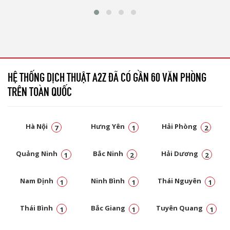
HỆ THỐNG DỊCH THUẬT A2Z ĐÃ CÓ GẦN 60 VĂN PHÒNG
TRÊN TOÀN QUỐC
Hà Nội
Hưng Yên
Hải Phòng
7
1
2
Quảng Ninh
Bắc Ninh
Hải Dương
1
2
2
Nam Định
Ninh Bình
Thái Nguyên
1
1
1
Thái Bình
Bắc Giang
Tuyên Quang
1
1
1