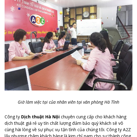
Giờ làm việc tại của nhân viên tại văn phòng Hà Tĩnh
Công ty
Dịch thuật Hà Nội
chuyên cung cấp cho khách hàng
dịch thuật giá rẻ uy tín chất lượng đảm bảo quý khách sẽ vô
cùng hài lòng về sự phục vụ tận tình của chúng tôi. Công ty A2Z
lấy phương châm khách hàng là kim chỉ nam cho sự thành công