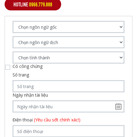
HOTLINE
0966.779.888
Có công chứng
Số trang
Ngày nhận tài liệu
Điện thoại
(Yêu cầu sđt chính xác!)