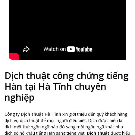
Dịch thuật công chứng tiếng
Hàn tại Hà Tĩnh chuyên
nghiệp
Công ty
Dịch thuật Hà Tĩnh
xin giới thiệu đến quý khách hàng
dịch vụ dịch thuật để mọi người điều biết. Dịch được hiểu là
dịch một thứ ngôn ngữ nào đó sang một ngôn ngữ khác như
dịch sổ hộ khẩu tiếng Hàn sang tiếng Việt.
Dịch thuật
được hiểu