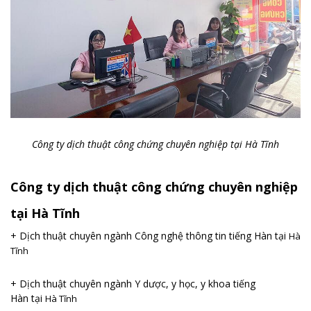
Công ty dịch thuật công chứng chuyên nghiệp tại Hà Tĩnh
Công ty dịch thuật công chứng chuyên nghiệp
tại Hà Tĩnh
+ Dịch thuật chuyên ngành Công nghệ thông tin tiếng Hàn tại
Hà
Tĩnh
+ Dịch thuật chuyên ngành Y dược, y học, y khoa tiếng
Hàn tại
Hà Tĩnh