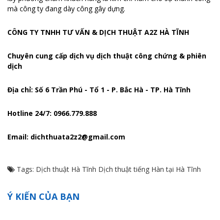
mà công ty đang dày công gây dựng.
CÔNG TY TNHH TƯ VẤN & DỊCH THUẬT A2Z HÀ TĨNH
Chuyên cung cấp dịch vụ dịch thuật công chứng & phiên
dịch
Địa chỉ: Số 6 Trần Phú - Tổ 1 - P. Bắc Hà - TP. Hà Tĩnh
Hotline 24/7: 0966.779.888
Email: dichthuata2z2@gmail.com
Tags:
Dịch thuật Hà Tĩnh
Dịch thuật tiếng Hàn tại Hà Tĩnh
Ý KIẾN CỦA BẠN