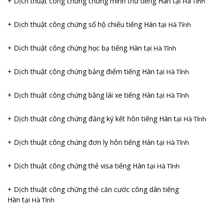
+ Dịch thuật công chứng chứng minh thư tiếng Hàn tại
Hà Tĩnh
+ Dịch thuật công chứng sổ hộ chiếu tiếng Hàn tại
Hà Tĩnh
+ Dịch thuật công chứng học bạ tiếng Hàn tại
Hà Tĩnh
+ Dịch thuật công chứng bảng điểm tiếng Hàn tại
Hà Tĩnh
+ Dịch thuật công chứng bằng lái xe tiếng Hàn tại
Hà Tĩnh
+ Dịch thuật công chứng đăng ký kết hôn tiếng Hàn tại
Hà Tĩnh
+ Dịch thuật công chứng đơn ly hôn tiếng Hàn tại
Hà Tĩnh
+ Dịch thuật công chứng thẻ visa tiếng Hàn tại
Hà Tĩnh
+ Dịch thuật công chứng thẻ căn cước công dân tiếng
Hàn tại
Hà Tĩnh