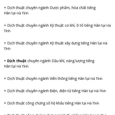
+ Dịch thuật chuyên ngành Dược phẩm, hóa chất tiếng
Hàn tại
Hà Tĩnh
+ Dịch thuật chuyên ngành Kỹ thuật cơ khí, ô tô tiếng Hàn tại
Hà
Tĩnh
+ Dịch thuật chuyên ngành Kỹ thuật xây dựng tiếng Hàn tại
Hà
Tĩnh
+
Dịch thuật
chuyên ngành Dầu khí, năng lượng tiếng
Hàn tại
Hà Tĩnh
+ Dịch thuật chuyên ngành Viễn thông tiếng Hàn tại
Hà Tĩnh
+ Dịch thuật chuyên ngành Điện, điện tử tiếng Hàn tại
Hà Tĩnh
+ Dịch thuật công chứng sổ hộ khẩu tiếng Hàn tại
Hà Tĩnh