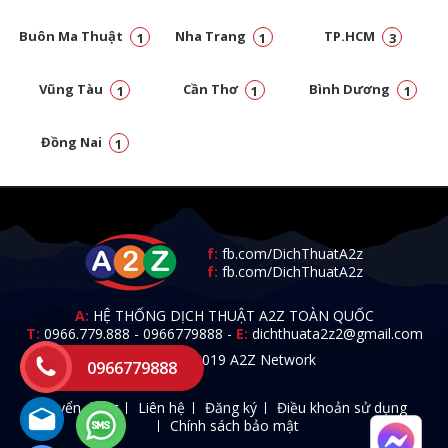
Buôn Ma Thuật
Nha Trang
TP.HCM
1
1
3
Vũng Tàu
Cần Thơ
Bình Dương
1
1
1
Đồng Nai
1
f:
fb.com/DichThuatA2z
f:
fb.com/DichThuatA2z
A:
HỆ THỐNG DỊCH THUẬT A2Z TOÀN QUỐC
T:
0966.779.888
-
0966779888
-
E:
dichthuata2z2@gmail.com
© 2009 - 2019 A2Z Network
0966779888
Tuyển dụng
Liên hệ
Đăng ký
Điều khoản sử dụng
Chính sách bảo mật