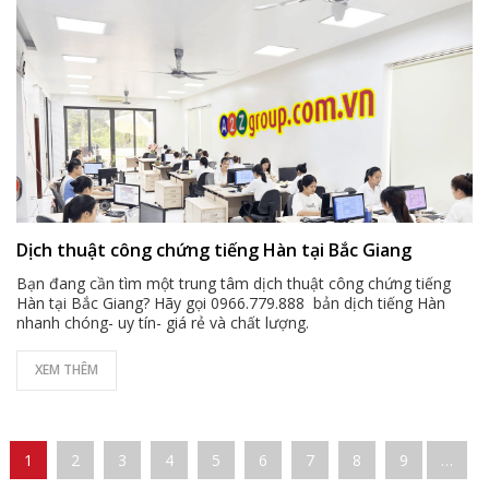
Dịch thuật công chứng tiếng Hàn tại Bắc Giang
Bạn đang cần tìm một trung tâm dịch thuật công chứng tiếng
Hàn tại Bắc Giang? Hãy gọi 0966.779.888 bản dịch tiếng Hàn
nhanh chóng- uy tín- giá rẻ và chất lượng.
XEM THÊM
Pages
1
2
3
4
5
6
7
8
9
…