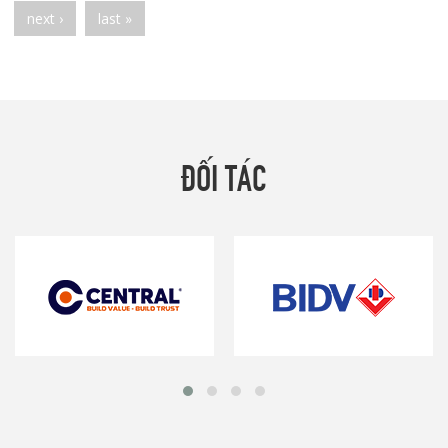
next ›
last »
ĐỐI TÁC