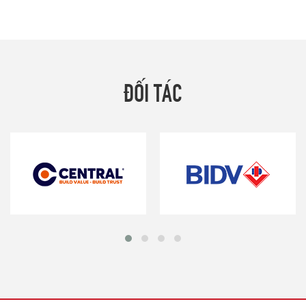
ĐỐI TÁC