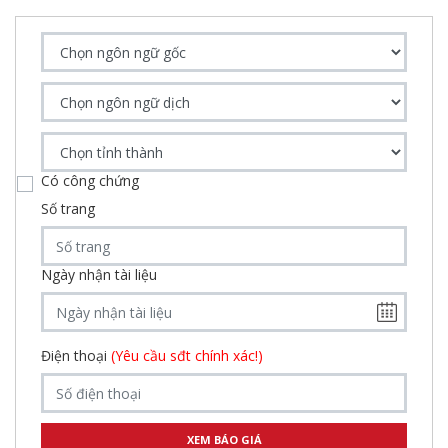
Có công chứng
Số trang
Ngày nhận tài liệu
Điện thoại
(Yêu cầu sđt chính xác!)