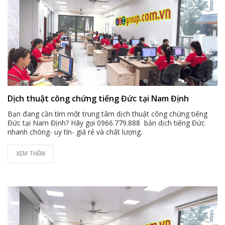
Dịch thuật công chứng tiếng Đức tại Nam Định
Bạn đang cần tìm một trung tâm dịch thuật công chứng tiếng
Đức tại Nam Định? Hãy gọi 0966.779.888 bản dịch tiếng Đức
nhanh chóng- uy tín- giá rẻ và chất lượng.
XEM THÊM