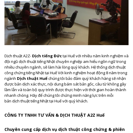
Dịch thuật A2Z-
Dịch tiếng Đức
tại Huế với nhiều năm kinh nghiệm và
đội ngũ dịch thuật tiếng Nhật chuyên nghiệp am hiểu ngôn ngữ trong
nhiều chuyên ngành, sẽ làm hài lòng quý khách. Hệ thống dịch thuật
công chứng tiếng Nhật tại Huế Với kinh nghiệm hoạt động 8 năm trong
ngành
Dịch thuật Huế
chúng tôi bảo đảm quý khách hàng sẽ nhận
được bản dịch xác thực, nội dung bám sát bản gốc, câu từ không gây
lầm lẫn và toàn bộ quy trình được thực hiện với thời gian hoàn thành
nhanh chóng. Hãy để chúng tôi chứng minh năng lực trên mỗi
bản dịch thuật tiếng Nhật tại Huế với quý khách.
CÔNG TY TNHH TƯ VẤN & DỊCH THUẬT A2Z Huế
Chuyên cung cấp dịch vụ dịch thuật công chứng & phiên