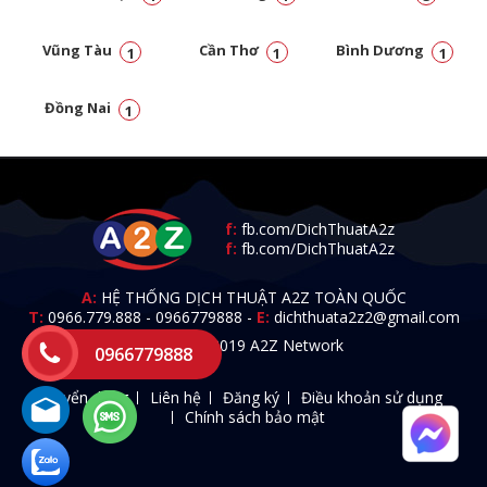
Vũng Tàu
Cần Thơ
Bình Dương
1
1
1
Đồng Nai
1
f:
fb.com/DichThuatA2z
f:
fb.com/DichThuatA2z
A:
HỆ THỐNG DỊCH THUẬT A2Z TOÀN QUỐC
T:
0966.779.888
-
0966779888
-
E:
dichthuata2z2@gmail.com
© 2009 - 2019 A2Z Network
0966779888
Tuyển dụng
Liên hệ
Đăng ký
Điều khoản sử dụng
Chính sách bảo mật