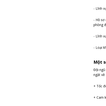
- Lĩnh v
- Hồ sơ
phòng đạ
- Lĩnh v
- Loại k
Một s
Đội ngũ
ngặt về 
+ Tốc đ
+ Cam k