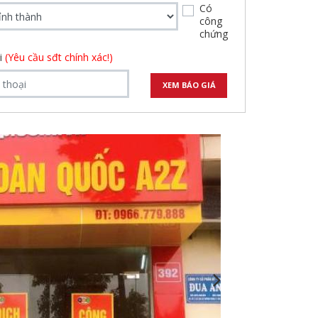
Có
công
chứng
ại
(Yêu cầu sđt chính xác!)