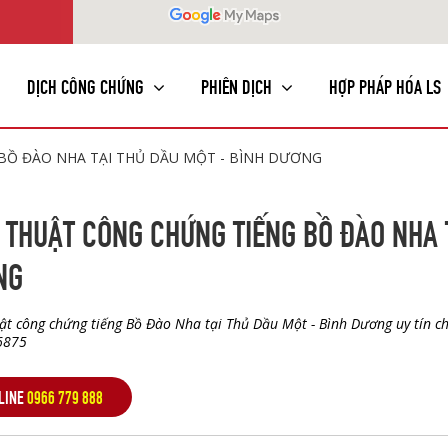
DỊCH CÔNG CHỨNG
PHIÊN DỊCH
HỢP PHÁP HÓA LS
BỒ ĐÀO NHA TẠI THỦ DẦU MỘT - BÌNH DƯƠNG
 THUẬT CÔNG CHỨNG TIẾNG BỒ ĐÀO NHA 
NG
ật công chứng tiếng Bồ Đào Nha tại Thủ Dầu Một - Bình Dương uy tín c
6875
LINE
0966 779 888