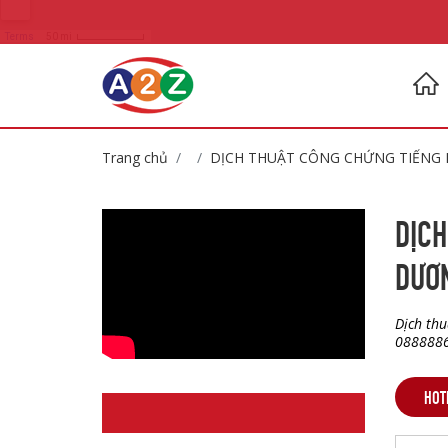
Trang chủ
DỊCH THUẬT CÔNG CHỨNG TIẾNG 
DỊCH
DƯƠ
Dịch thu
088888
HOT