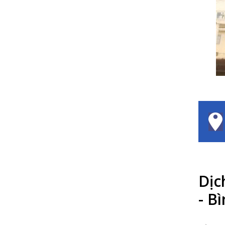
Dịc
- B