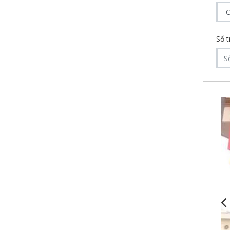
Số t
,
,