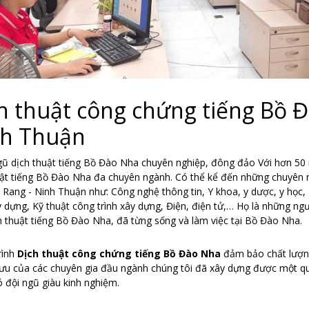
h thuật công chứng tiếng Bồ Đ
h Thuận
ngũ dịch thuật tiếng Bồ Đào Nha chuyên nghiệp, đông đảo Với hơn 50 
uật tiếng Bồ Đào Nha đa chuyên ngành. Có thể kể đến những chuyên 
 Rang - Ninh Thuận như: Công nghệ thông tin, Y khoa, y dược, y học,
y dựng, Kỹ thuật công trình xây dựng, Điện, điện tử,… Họ là những n
h thuật tiếng Bồ Đào Nha, đã từng sống và làm việc tại Bồ Đào Nha.
rình
Dịch thuật công chứng tiếng Bồ Đào Nha
đảm bảo chất lượng
u của các chuyên gia đầu ngành chúng tôi đã xây dựng được một quy
 đội ngũ giàu kinh nghiệm.