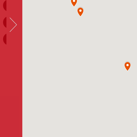
BẮC GIANG
0966.779.888
HƯNG YÊN
0966.779.888
H
PHÚ THỌ
0966.779.888
THÁI NGUYÊN
0966.779.888
NA
BẮC NINH
0966.779.888
TUYÊN QUANG
0966.779.888
HẢ