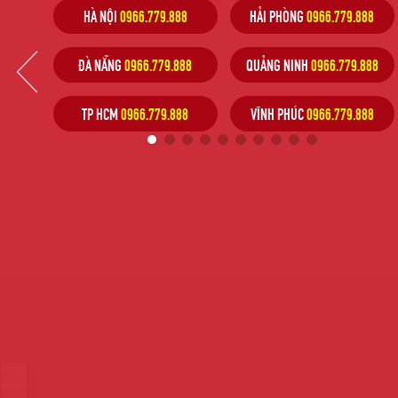
888
HÀ NỘI
0966.779.888
HẢI PHÒNG
0966.779.888
9.888
ĐÀ NẴNG
0966.779.888
QUẢNG NINH
0966.779.888
.888
TP HCM
0966.779.888
VĨNH PHÚC
0966.779.888