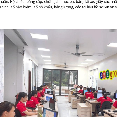
huận: Hộ chiếu, bằng cấp, chứng chỉ, học bạ, bằng lái xe, giấy xác n
i sinh, sổ bảo hiểm, sổ hộ khấu, bảng lương, các tài liệu hồ sơ xin visa,