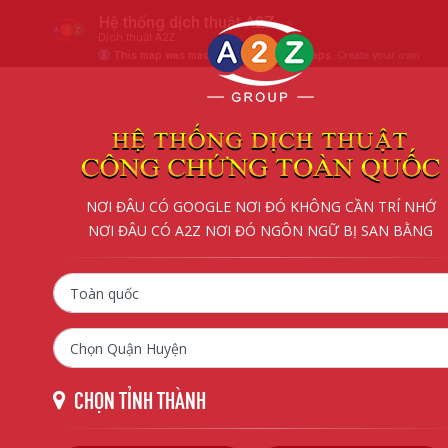
NƠI ĐÂU CÓ GOOGLE NƠI ĐÓ KHÔNG CẦN TRÍ NHỚ
NƠI ĐÂU CÓ A2Z NƠI ĐÓ NGÔN NGỮ BỊ SAN BẰNG
CHỌN TỈNH THÀNH