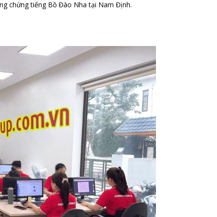
t công chứng tiếng Bồ Đào Nha tại Nam Định.