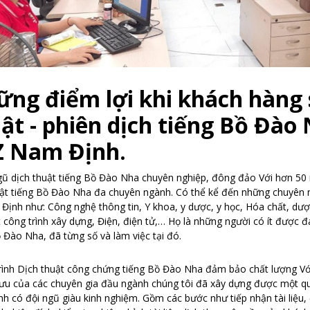
ng điểm lợi khi khách hàng 
ật - phiên dịch tiếng Bồ Đào
Z Nam Định.
ngũ dịch thuật tiếng Bồ Đào Nha chuyên nghiệp, đông đảo Với hơn 50
uật tiếng Bồ Đào Nha đa chuyên ngành. Có thể kể đến những chuyên 
Định như: Công nghệ thông tin, Y khoa, y dược, y học, Hóa chất, dược
 công trình xây dựng, Điện, điện tử,… Họ là những người có ít được đ
 Đào Nha, đã từng số và làm việc tại đó.
trình Dịch thuật công chứng tiếng Bồ Đào Nha đảm bảo chất lượng Với
u của các chuyên gia đầu ngành chúng tôi đã xây dựng được một quy
 có đội ngũ giàu kinh nghiệm. Gồm các bước như tiếp nhận tài liệu, đá