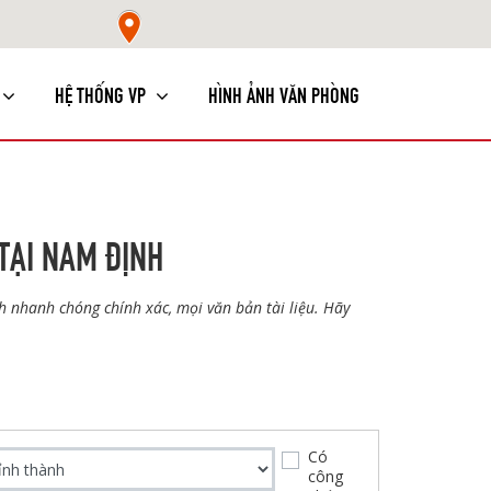
HỆ THỐNG VP
HÌNH ẢNH VĂN PHÒNG
TẠI NAM ĐỊNH
 nhanh chóng chính xác, mọi văn bản tài liệu. Hãy
Có
công