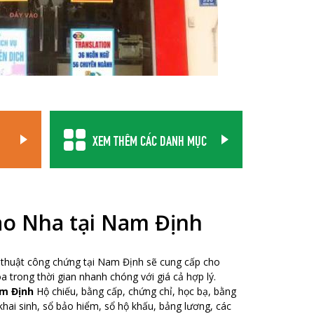
XEM THÊM CÁC DANH MỤC
ào Nha tại Nam Định
 thuật công chứng tại Nam Định sẽ cung cấp cho
trong thời gian nhanh chóng với giá cả hợp lý.
am Định
Hộ chiếu, bằng cấp, chứng chỉ, học bạ, bằng
khai sinh, sổ bảo hiểm, sổ hộ khấu, bảng lương, các