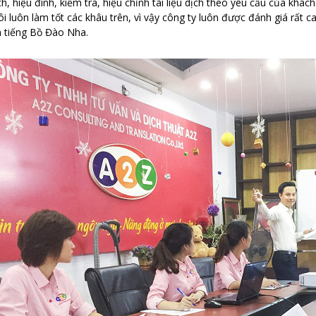
h, hiệu đính, kiểm tra, hiệu chỉnh tài liệu dịch theo yêu cầu của khác
i luôn làm tốt các khâu trên, vì vậy công ty luôn được đánh giá rất 
h tiếng Bồ Đào Nha
.