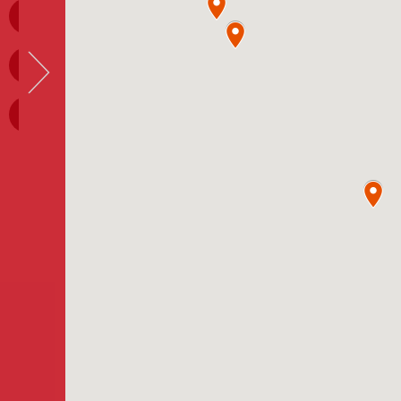
BẮC GIANG
0966.779.888
HƯNG YÊN
0966.779.888
H
PHÚ THỌ
0966.779.888
THÁI NGUYÊN
0966.779.888
NA
BẮC NINH
0966.779.888
TUYÊN QUANG
0966.779.888
HẢ