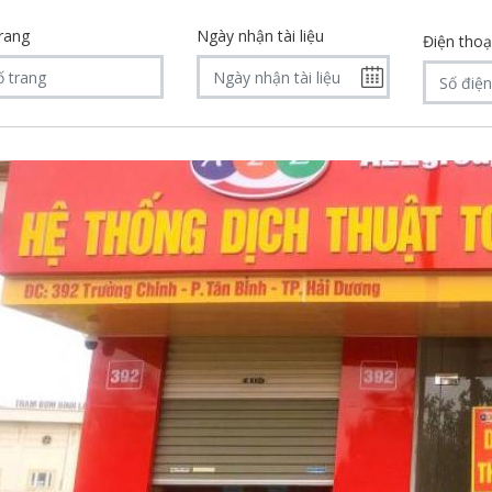
rang
Ngày nhận tài liệu
Điện tho
,
,
,
,
,