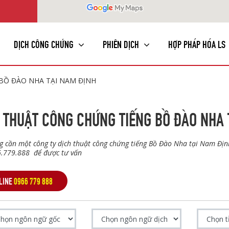
DỊCH CÔNG CHỨNG
PHIÊN DỊCH
HỢP PHÁP HÓA LS
BỒ ĐÀO NHA TẠI NAM ĐỊNH
 THUẬT CÔNG CHỨNG TIẾNG BỒ ĐÀO NHA 
 cần một công ty dịch thuật công chứng tiếng Bồ Đào Nha tại Nam Định
6.779.888 để được tư vấn
LINE
0966 779 888