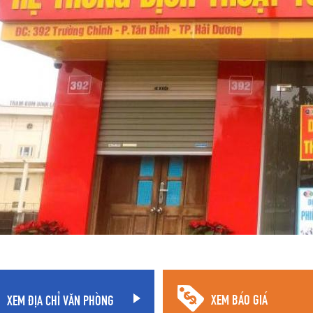
XEM ĐỊA CHỈ VĂN PHÒNG
XEM BÁO GIÁ