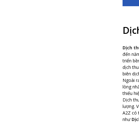
Dịc
Dịch th
đến năm 
triển bề
dịch th
biên dị
Ngoài r
lòng nhấ
thiếu hi
Dịch th
lượng. V
A2Z có t
như
Dịc