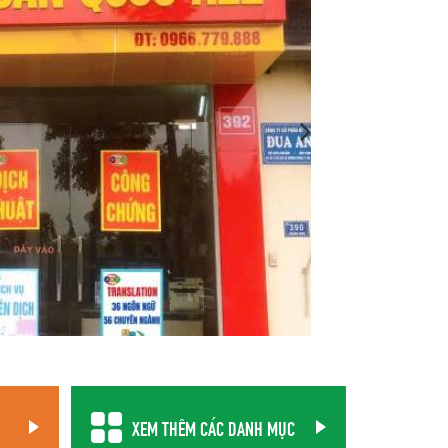
XEM THÊM CÁC DANH MỤC