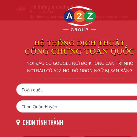
NƠI ĐÂU CÓ GOOGLE NƠI ĐÓ KHÔNG CẦN TRÍ NHỚ
NƠI ĐÂU CÓ A2Z NƠI ĐÓ NGÔN NGỮ BỊ SAN BẰNG
CHỌN TỈNH THÀNH