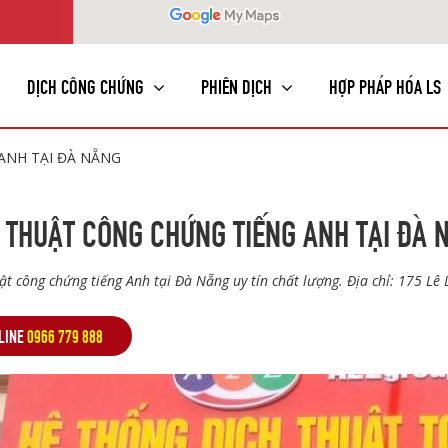
DỊCH CÔNG CHỨNG
PHIÊN DỊCH
HỢP PHÁP HÓA LS
ANH TẠI ĐÀ NẴNG
 THUẬT CÔNG CHỨNG TIẾNG ANH TẠI ĐÀ 
ật công chứng tiếng Anh tại Đà Nẵng uy tín chất lượng. Địa chỉ: 175 Lê
LINE
0966 779 888
,
,
,
,
,