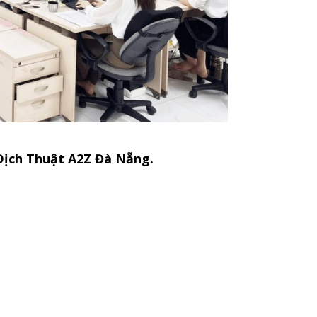
 Dịch Thuật A2Z Đà Nẵng.