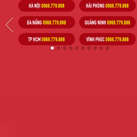
888
HÀ NỘI
0966.779.888
HẢI PHÒNG
0966.779.888
9.888
ĐÀ NẴNG
0966.779.888
QUẢNG NINH
0966.779.888
.888
TP HCM
0966.779.888
VĨNH PHÚC
0966.779.888