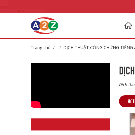
Trang chủ
DỊCH THUẬT CÔNG CHỨNG TIẾNG 
DỊCH
Dịch thu
HOT
,
,