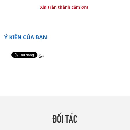
Xin trân thành cảm ơn!
Ý KIẾN CỦA BẠN
ĐỐI TÁC