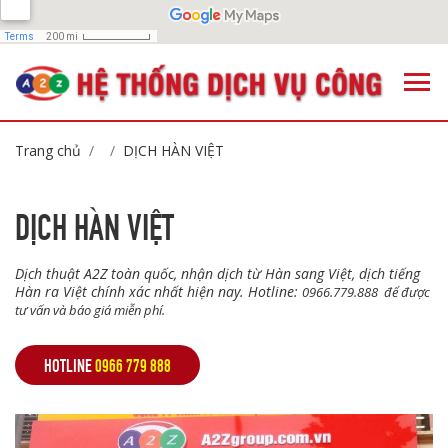
Trang chủ
DỊCH HÀN VIỆT
DỊCH HÀN VIỆT
Dịch thuật A2Z toàn quốc, nhận dịch từ Hàn sang Việt, dịch tiếng
Hàn ra Việt chính xác nhất hiện nay. Hotline:
0966.779.888
để được
tư vấn và báo giá miễn phí.
HOTLINE
0966 779 888
,
,
,
,
,
,
,