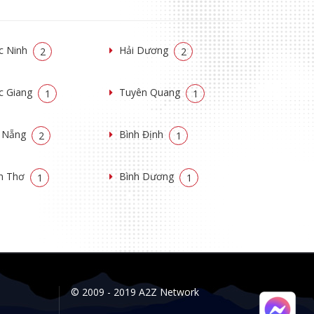
c Ninh
Hải Dương
2
2
c Giang
Tuyên Quang
1
1
 Nẵng
Bình Định
2
1
n Thơ
Bình Dương
1
1
© 2009 - 2019 A2Z Network