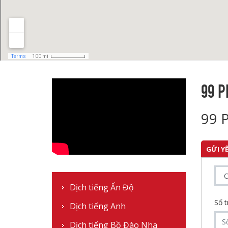
99 P
99 
GỬI Y
Dịch tiếng Ấn Độ
Số t
Dịch tiếng Anh
Dịch tiếng Bồ Đào Nha