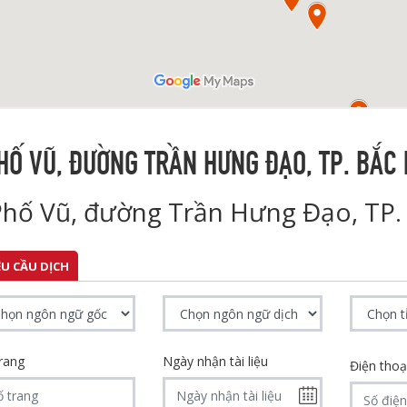
HỐ VŨ, ĐƯỜNG TRẦN HƯNG ĐẠO, TP. BẮC 
Phố Vũ, đường Trần Hưng Đạo, TP.
ÊU CẦU DỊCH
rang
Ngày nhận tài liệu
Điện tho