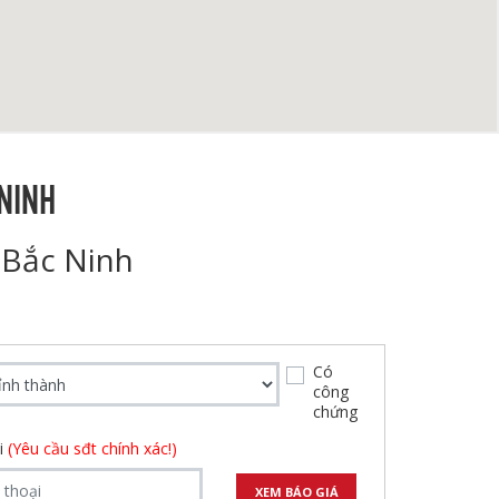
NINH
 Bắc Ninh
Có
công
chứng
ại
(Yêu cầu sđt chính xác!)