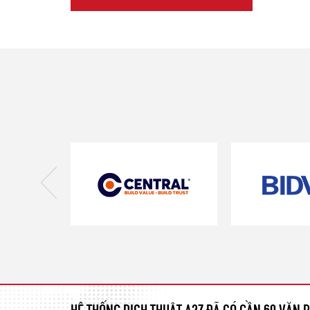
HỆ THỐNG DỊCH THUẬT A2Z ĐÃ CÓ GẦN 60 VĂN