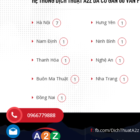
Hà Nội
Hưng Yên
7
1
Nam Định
Ninh Bình
1
1
Thanh Hóa
Nghệ An
1
1
Buôn Ma Thuật
Nha Trang
1
1
Đồng Nai
1
0966779888
f:
fb.com/DichThuatA2z