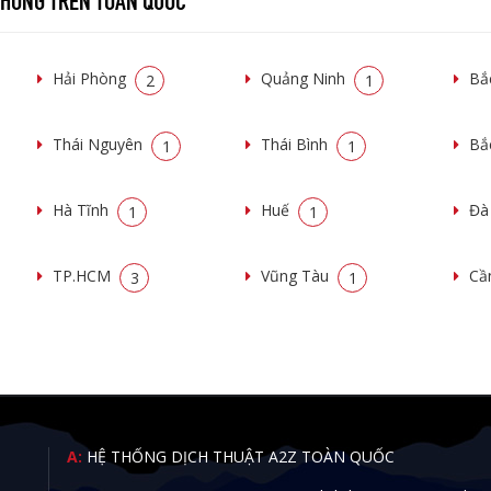
Hải Phòng
Quảng Ninh
Bắ
2
1
Thái Nguyên
Thái Bình
Bắ
1
1
Hà Tĩnh
Huế
Đà
1
1
TP.HCM
Vũng Tàu
Cầ
3
1
A:
HỆ THỐNG DỊCH THUẬT A2Z TOÀN QUỐC