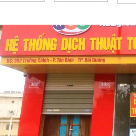
,
,
,
,
,