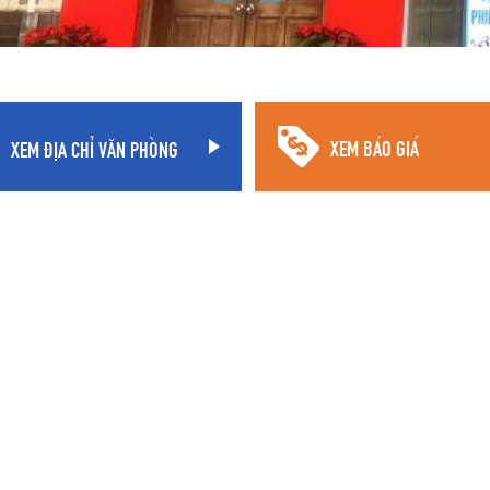
XEM ĐỊA CHỈ VĂN PHÒNG
XEM BÁO GIÁ