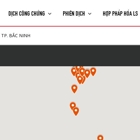
DỊCH CÔNG CHỨNG
PHIÊN DỊCH
HỢP PHÁP HÓA LS
TP. BẮC NINH