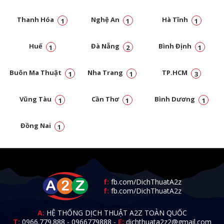
Thanh Hóa
Nghệ An
Hà Tĩnh
1
1
1
Huế
Đà Nẵng
Bình Định
1
2
1
Buôn Ma Thuật
Nha Trang
TP.HCM
1
1
3
Vũng Tàu
Cần Thơ
Bình Dương
1
1
1
Đồng Nai
1
f:
fb.com/DichThuatA2z
f:
fb.com/DichThuatA2z
A:
HỆ THỐNG DỊCH THUẬT A2Z TOÀN QUỐC
T:
0966.779.888
-
0966779888
-
E:
dichthuata2z2@gmail.com