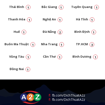
Thái Bình
Bắc Giang
Tuyên Quang
1
1
1
Thanh Hóa
Nghệ An
Hà Tĩnh
1
1
1
Huế
Đà Nẵng
Bình Định
1
2
1
Buôn Ma Thuật
Nha Trang
TP.HCM
1
1
3
Vũng Tàu
Cần Thơ
Bình Dương
1
1
1
Đồng Nai
1
f:
fb.com/DichThuatA2z
f:
fb.com/DichThuatA2z