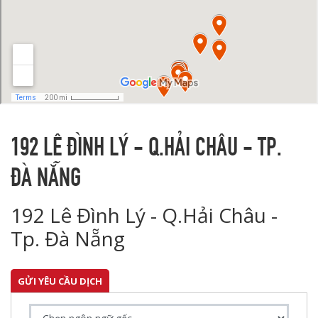
192 LÊ ĐÌNH LÝ - Q.HẢI CHÂU - TP.
ĐÀ NẴNG
192 Lê Đình Lý - Q.Hải Châu -
Tp. Đà Nẵng
GỬI YÊU CẦU DỊCH