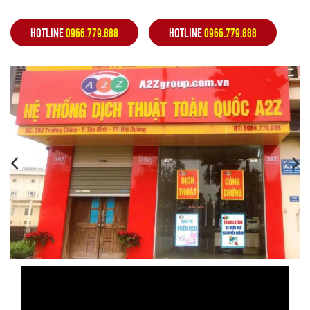
HOTLINE
0966.779.888
HOTLINE
0966.779.888
,
,
,
,
,
,
,